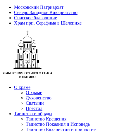
Московский Патриархат
Северо-Западное Викариатство
Спасское благочиние
Храм прп. Серафима в Шелепихе
О храме
О храме
Духовенство
Святыни
Престол
Таинства и обряды
Таинство Крещения
Таинство Покаяния и Исповедь
Таинство Евхаристии и причастие