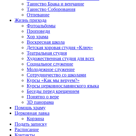
Таинство Брака и венчание
Таинство Соборования
Отпевание
Жизнь прихода
Фотоальбомы
Проповеди
Хор храма
Воскресная школа
Детская хоровая студия «Ключ»
Театральная студия
Х​удожественная студия для всех
Социальное служение
Молодежное служение
Сотрудничество со школами
Курсы «Как мы веруем?»
Курсы церковнославянского языка
Беседы перед крещением
Понятно о вере
3D панорама
Помощь храму
Церковная лавка
Корзина
Подать записку
Расписание
Контакты