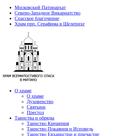
Московский Патриархат
Северо-Западное Викариатство
Спасское благочиние
Храм прп. Серафима в Шелепихе
О храме
О храме
Духовенство
Святыни
Престол
Таинства и обряды
Таинство Крещения
Таинство Покаяния и Исповедь
Таинство Евхаристии и причастие