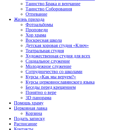
Таинство Брака и венчание
Таинство Соборования
Отпевание
Жизнь прихода
Фотоальбомы
Проповеди
Хор храма
Воскресная школа
Детская хоровая студия «Ключ»
Театральная студия
Х​удожественная студия для всех
Социальное служение
Молодежное служение
Сотрудничество со школами
Курсы «Как мы веруем?»
Курсы церковнославянского языка
Беседы перед крещением
Понятно о вере
3D панорама
Помощь храму
Церковная лавка
Корзина
Подать записку
Расписание
Контакты