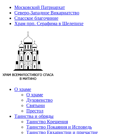
Московский Патриархат
Северо-Западное Викариатство
Спасское благочиние
Храм прп. Серафима в Шелепихе
О храме
О храме
Духовенство
Святыни
Престол
Таинства и обряды
Таинство Крещения
Таинство Покаяния и Исповедь
Таинство Евхаристии и причастие