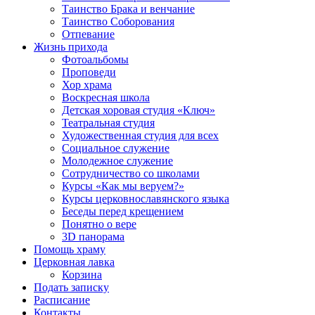
Таинство Брака и венчание
Таинство Соборования
Отпевание
Жизнь прихода
Фотоальбомы
Проповеди
Хор храма
Воскресная школа
Детская хоровая студия «Ключ»
Театральная студия
Х​удожественная студия для всех
Социальное служение
Молодежное служение
Сотрудничество со школами
Курсы «Как мы веруем?»
Курсы церковнославянского языка
Беседы перед крещением
Понятно о вере
3D панорама
Помощь храму
Церковная лавка
Корзина
Подать записку
Расписание
Контакты