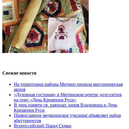
Свежие новости
На территории района Митино прошла миссионерская
акция
«Духовная гостиная» в Митинском центре долголетия
на тему «День Крещения Руси»
В день памяти св. равноап. князя Владимира и День
Крещения Руси
Православное медицинское училище объявляет набор
абитуриентов
Всероссийский Парад Семьи