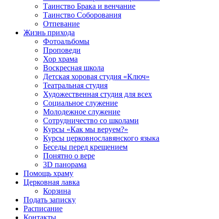
Таинство Брака и венчание
Таинство Соборования
Отпевание
Жизнь прихода
Фотоальбомы
Проповеди
Хор храма
Воскресная школа
Детская хоровая студия «Ключ»
Театральная студия
Х​удожественная студия для всех
Социальное служение
Молодежное служение
Сотрудничество со школами
Курсы «Как мы веруем?»
Курсы церковнославянского языка
Беседы перед крещением
Понятно о вере
3D панорама
Помощь храму
Церковная лавка
Корзина
Подать записку
Расписание
Контакты