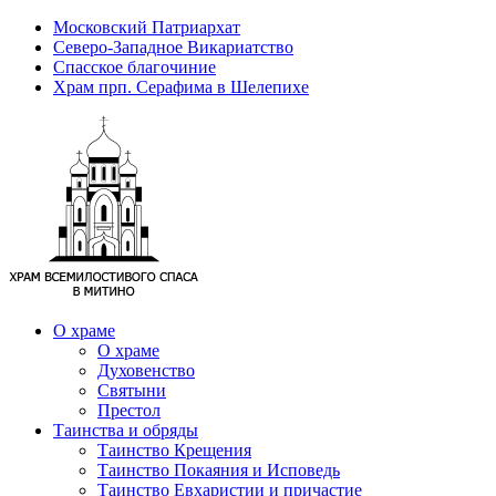
Московский Патриархат
Северо-Западное Викариатство
Спасское благочиние
Храм прп. Серафима в Шелепихе
О храме
О храме
Духовенство
Святыни
Престол
Таинства и обряды
Таинство Крещения
Таинство Покаяния и Исповедь
Таинство Евхаристии и причастие