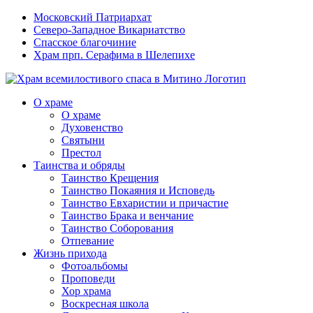
Московский Патриархат
Северо-Западное Викариатство
Спасское благочиние
Храм прп. Серафима в Шелепихе
О храме
О храме
Духовенство
Святыни
Престол
Таинства и обряды
Таинство Крещения
Таинство Покаяния и Исповедь
Таинство Евхаристии и причастие
Таинство Брака и венчание
Таинство Соборования
Отпевание
Жизнь прихода
Фотоальбомы
Проповеди
Хор храма
Воскресная школа