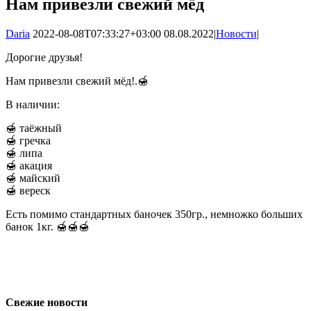
Нам привезли свежий мёд
Daria
2022-08-08T07:33:27+03:00
08.08.2022
|
Новости
|
Дорогие друзья!
Нам привезли свежий мёд!.🍯
В наличии:
🍯 таёжный
🍯 гречка
🍯 липа
🍯 акация
🍯 майский
🍯 вереск
Есть помимо стандартных баночек 350гр., немножко больших
банок 1кг. 🍯🍯🍯
Свежие новости