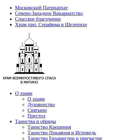
Московский Патриархат
Северо-Западное Викариатство
Спасское благочиние
Храм прп. Серафима в Шелепихе
О храме
О храме
Духовенство
Святыни
Престол
Таинства и обряды
Таинство Крещения
Таинство Покаяния и Исповедь
Таинство Евхаристии и причастие