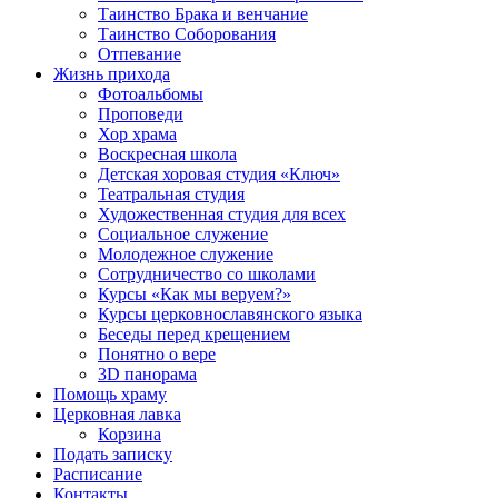
Таинство Брака и венчание
Таинство Соборования
Отпевание
Жизнь прихода
Фотоальбомы
Проповеди
Хор храма
Воскресная школа
Детская хоровая студия «Ключ»
Театральная студия
Х​удожественная студия для всех
Социальное служение
Молодежное служение
Сотрудничество со школами
Курсы «Как мы веруем?»
Курсы церковнославянского языка
Беседы перед крещением
Понятно о вере
3D панорама
Помощь храму
Церковная лавка
Корзина
Подать записку
Расписание
Контакты