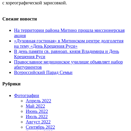
с хореографической зарисовкой.
Свежие новости
На территории района Митино прошла миссионерская
акция
«Духовная гостиная» в Митинском центре долголетия
на тему «День Крещения Руси»
В день памяти св. равноап. князя Владимира и День
Крещения Руси
Православное медицинское училище объявляет набор
абитуриентов
Всероссийский Парад Семьи
Рубрики
Фотографии
Апрель 2022
Май 2022
Июнь 2022
Июль 2022
Август 2022
Сентябрь 2022