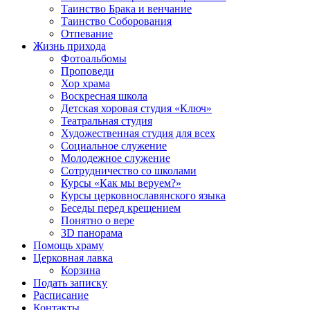
Таинство Брака и венчание
Таинство Соборования
Отпевание
Жизнь прихода
Фотоальбомы
Проповеди
Хор храма
Воскресная школа
Детская хоровая студия «Ключ»
Театральная студия
Х​удожественная студия для всех
Социальное служение
Молодежное служение
Сотрудничество со школами
Курсы «Как мы веруем?»
Курсы церковнославянского языка
Беседы перед крещением
Понятно о вере
3D панорама
Помощь храму
Церковная лавка
Корзина
Подать записку
Расписание
Контакты