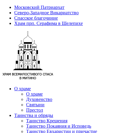
Московский Патриархат
Северо-Западное Викариатство
Спасское благочиние
Храм прп. Серафима в Шелепихе
О храме
О храме
Духовенство
Святыни
Престол
Таинства и обряды
Таинство Крещения
Таинство Покаяния и Исповедь
Таинство Евхаристии и причастие