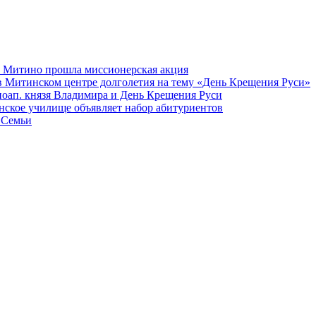
а Митино прошла миссионерская акция
в Митинском центре долголетия на тему «День Крещения Руси»
вноап. князя Владимира и День Крещения Руси
ское училище объявляет набор абитуриентов
 Семьи