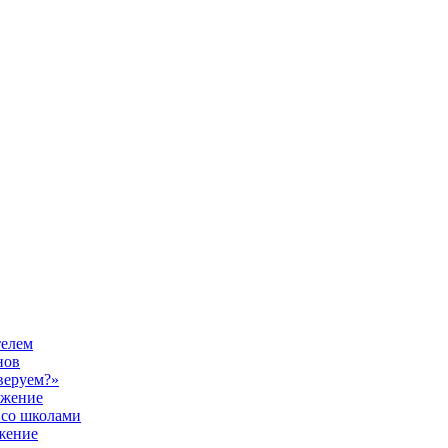
телем
нов
веруем?»
ужение
 со школами
жение