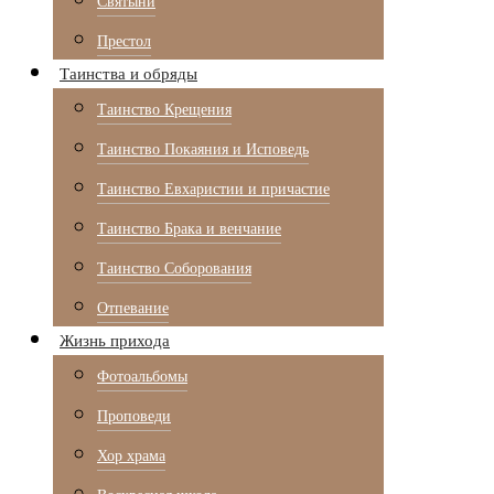
Святыни
Престол
Таинства и обряды
Таинство Крещения
Таинство Покаяния и Исповедь
Таинство Евхаристии и причастие
Таинство Брака и венчание
Таинство Соборования
Отпевание
Жизнь прихода
Фотоальбомы
Проповеди
Хор храма