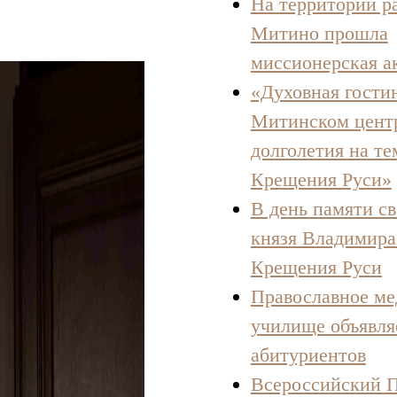
На территории р
Митино прошла
миссионерская а
«Духовная гости
Митинском цент
долголетия на т
Крещения Руси»
В день памяти св
князя Владимира
Крещения Руси
Православное ме
училище объявля
абитуриентов
Всероссийский 