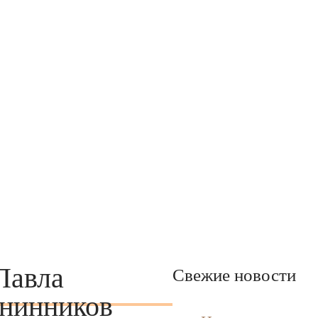
Павла
Свежие новости
енинников