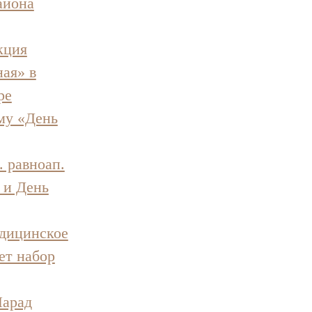
айона
кция
ная» в
ре
ему «День
. равноап.
 и День
дицинское
ет набор
Парад