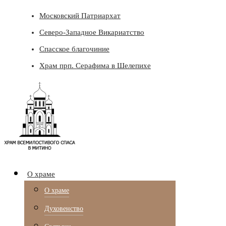
Московский Патриархат
Северо-Западное Викариатство
Спасское благочиние
Храм прп. Серафима в Шелепихе
О храме
О храме
Духовенство