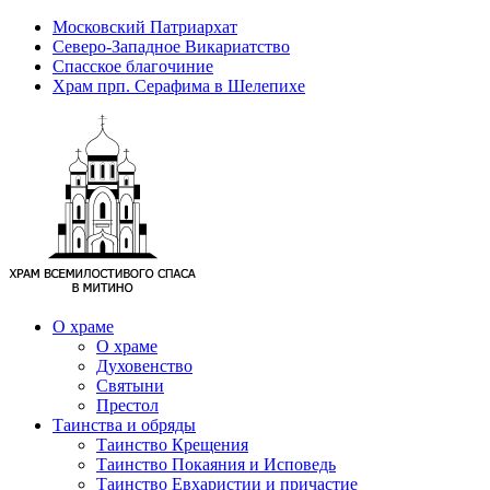
Московский Патриархат
Северо-Западное Викариатство
Спасское благочиние
Храм прп. Серафима в Шелепихе
О храме
О храме
Духовенство
Святыни
Престол
Таинства и обряды
Таинство Крещения
Таинство Покаяния и Исповедь
Таинство Евхаристии и причастие