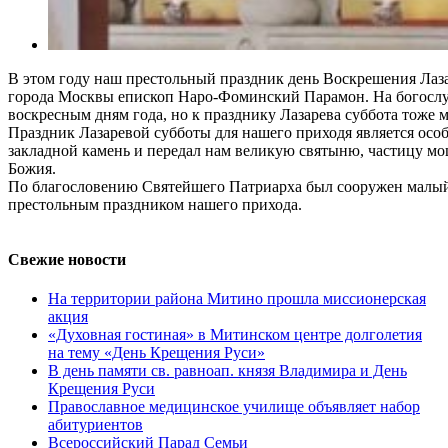
В этом году наш престольный праздник день Воскрешения Лаз
города Москвы епископ Наро-Фоминский Парамон. На богослу
воскресным дням года, но к празднику Лазарева суббота тоже 
Праздник Лазаревой субботы для нашего приходя является осо
закладной камень и передал нам великую святыню, частицу мощ
Божия.
По благословению Святейшего Патриарха был сооружен малый 
престольным праздником нашего прихода.
Свежие новости
На территории района Митино прошла миссионерская
акция
«Духовная гостиная» в Митинском центре долголетия
на тему «День Крещения Руси»
В день памяти св. равноап. князя Владимира и День
Крещения Руси
Православное медицинское училище объявляет набор
абитуриентов
Всероссийский Парад Семьи