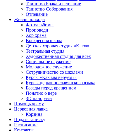
Таинство Брака и венчание
Таинство Соборования
Отпевание
Жизнь прихода
Фотоальбомы
Проповеди
Хор храма
Воскресная школа
Детская хоровая студия «Ключ»
Театральная студия
Х​удожественная студия для всех
Социальное служение
Молодежное служение
Сотрудничество со школами
Курсы «Как мы веруем?»
Курсы церковнославянского языка
Беседы перед крещением
Понятно о вере
3D панорама
Помощь храму
Церковная лавка
Корзина
Подать записку
Расписание
Контакты