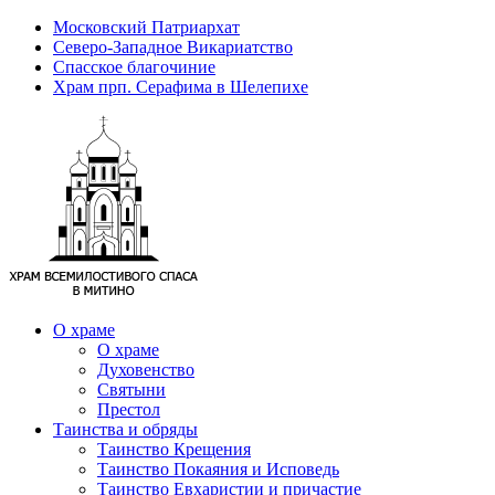
Московский Патриархат
Северо-Западное Викариатство
Спасское благочиние
Храм прп. Серафима в Шелепихе
О храме
О храме
Духовенство
Святыни
Престол
Таинства и обряды
Таинство Крещения
Таинство Покаяния и Исповедь
Таинство Евхаристии и причастие