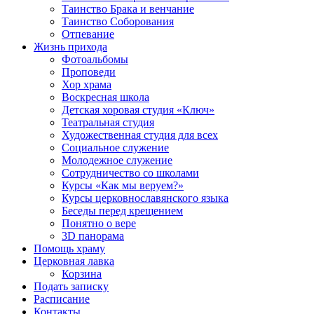
Таинство Брака и венчание
Таинство Соборования
Отпевание
Жизнь прихода
Фотоальбомы
Проповеди
Хор храма
Воскресная школа
Детская хоровая студия «Ключ»
Театральная студия
Х​удожественная студия для всех
Социальное служение
Молодежное служение
Сотрудничество со школами
Курсы «Как мы веруем?»
Курсы церковнославянского языка
Беседы перед крещением
Понятно о вере
3D панорама
Помощь храму
Церковная лавка
Корзина
Подать записку
Расписание
Контакты