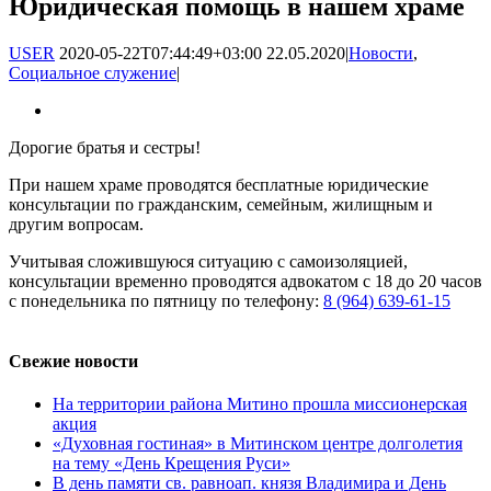
Юридическая помощь в нашем храме
USER
2020-05-22T07:44:49+03:00
22.05.2020
|
Новости
,
Социальное служение
|
Дорогие братья и сестры!
При нашем храме проводятся бесплатные юридические
консультации по гражданским, семейным, жилищным и
другим вопросам.
Учитывая сложившуюся ситуацию с самоизоляцией,
консультации временно проводятся адвокатом с 18 до 20 часов
с понедельника по пятницу по телефону:
8 (964) 639-61-15
Свежие новости
На территории района Митино прошла миссионерская
акция
«Духовная гостиная» в Митинском центре долголетия
на тему «День Крещения Руси»
В день памяти св. равноап. князя Владимира и День