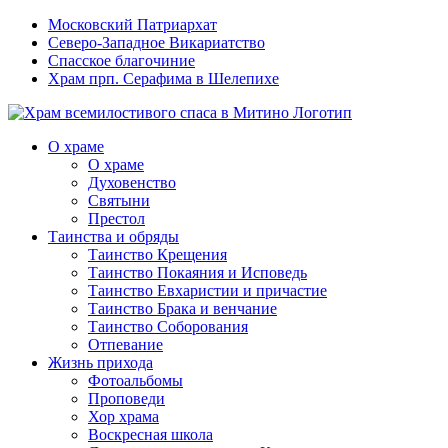
Московский Патриархат
Северо-Западное Викариатство
Спасское благочиние
Храм прп. Серафима в Шелепихе
О храме
О храме
Духовенство
Святыни
Престол
Таинства и обряды
Таинство Крещения
Таинство Покаяния и Исповедь
Таинство Евхаристии и причастие
Таинство Брака и венчание
Таинство Соборования
Отпевание
Жизнь прихода
Фотоальбомы
Проповеди
Хор храма
Воскресная школа