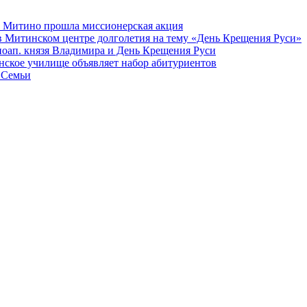
а Митино прошла миссионерская акция
в Митинском центре долголетия на тему «День Крещения Руси»
вноап. князя Владимира и День Крещения Руси
ское училище объявляет набор абитуриентов
 Семьи