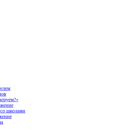
телем
нов
веруем?»
ужение
 со школами
жение
ла