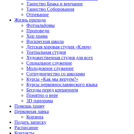
Таинство Брака и венчание
Таинство Соборования
Отпевание
Жизнь прихода
Фотоальбомы
Проповеди
Хор храма
Воскресная школа
Детская хоровая студия «Ключ»
Театральная студия
Х​удожественная студия для всех
Социальное служение
Молодежное служение
Сотрудничество со школами
Курсы «Как мы веруем?»
Курсы церковнославянского языка
Беседы перед крещением
Понятно о вере
3D панорама
Помощь храму
Церковная лавка
Корзина
Подать записку
Расписание
Контакты