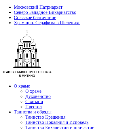
Московский Патриархат
Северо-Западное Викариатство
Спасское благочиние
Храм прп. Серафима в Шелепихе
О храме
О храме
Духовенство
Святыни
Престол
Таинства и обряды
Таинство Крещения
Таинство Покаяния и Исповедь
Таинство Евхаристии и причастие