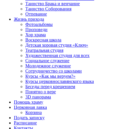
Таинство Брака и венчание
Таинство Соборования
Отпевание
Жизнь прихода
Фотоальбомы
Проповеди
Хор храма
Воскресная школа
Детская хоровая студия «Ключ»
Театральная студия
Х​удожественная студия для всех
Социальное служение
Молодежное служение
Сотрудничество со школами
Курсы «Как мы веруем?»
Курсы церковнославянского языка
Беседы перед крещением
Понятно о вере
3D панорама
Помощь храму
Церковная лавка
Корзина
Подать записку
Расписание
Контакты