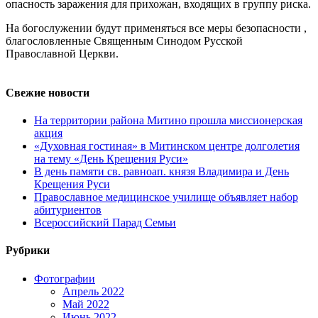
опасность заражения для прихожан, входящих в группу риска.
На богослужении будут применяться все меры безопасности ,
благословленные Священным Синодом Русской
Православной Церкви.
Свежие новости
На территории района Митино прошла миссионерская
акция
«Духовная гостиная» в Митинском центре долголетия
на тему «День Крещения Руси»
В день памяти св. равноап. князя Владимира и День
Крещения Руси
Православное медицинское училище объявляет набор
абитуриентов
Всероссийский Парад Семьи
Рубрики
Фотографии
Апрель 2022
Май 2022
Июнь 2022