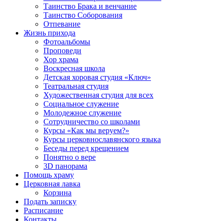
Таинство Брака и венчание
Таинство Соборования
Отпевание
Жизнь прихода
Фотоальбомы
Проповеди
Хор храма
Воскресная школа
Детская хоровая студия «Ключ»
Театральная студия
Х​удожественная студия для всех
Социальное служение
Молодежное служение
Сотрудничество со школами
Курсы «Как мы веруем?»
Курсы церковнославянского языка
Беседы перед крещением
Понятно о вере
3D панорама
Помощь храму
Церковная лавка
Корзина
Подать записку
Расписание
Контакты