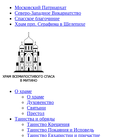
Московский Патриархат
Северо-Западное Викариатство
Спасское благочиние
Храм прп. Серафима в Шелепихе
О храме
О храме
Духовенство
Святыни
Престол
Таинства и обряды
Таинство Крещения
Таинство Покаяния и Исповедь
Таинство Евхаристии и причастие