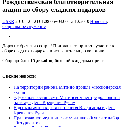
Рождественская благотворительная
акция по сбору сладких подарков
USER
2019-12-12T01:08:05+03:00
12.12.2019
|
Новости
,
Социальное служение
|
Дорогие братья и сестры! Приглашаем принять участие в
сборе сладких подарков в исправительную колонию.
Сбор пройдет
15 декабря
, боковой вход дома причта.
Свежие новости
На территории района Митино прошла миссионерская
акция
«Духовная гостиная» в Митинском центре долголетия
на тему «День Крещения Руси»
В день памяти св. равноап. князя Владимира и День
Крещения Руси
Православное медицинское училище объявляет набор
абитуриентов