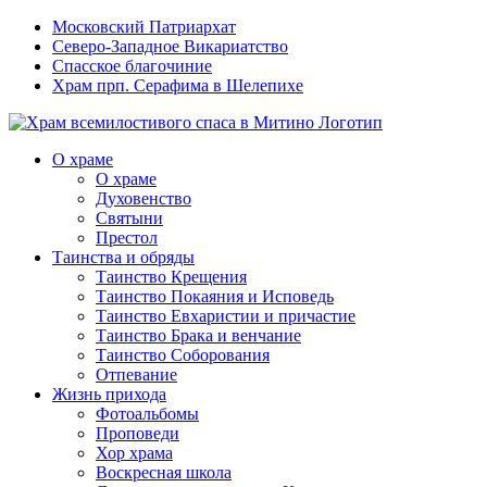
Московский Патриархат
Северо-Западное Викариатство
Спасское благочиние
Храм прп. Серафима в Шелепихе
О храме
О храме
Духовенство
Святыни
Престол
Таинства и обряды
Таинство Крещения
Таинство Покаяния и Исповедь
Таинство Евхаристии и причастие
Таинство Брака и венчание
Таинство Соборования
Отпевание
Жизнь прихода
Фотоальбомы
Проповеди
Хор храма
Воскресная школа