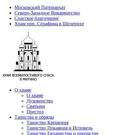
Московский Патриархат
Северо-Западное Викариатство
Спасское благочиние
Храм прп. Серафима в Шелепихе
О храме
О храме
Духовенство
Святыни
Престол
Таинства и обряды
Таинство Крещения
Таинство Покаяния и Исповедь
Таинство Евхаристии и причастие