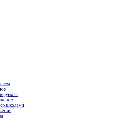
телем
нов
веруем?»
ужение
 со школами
жение
ла