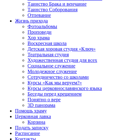
Таинство Брака и венчание
Таинство Соборования
Отпевание
Жизнь прихода
Фотоальбомы
Проповеди
Хор храма
Воскресная школа
Детская хоровая студия «Ключ»
Театральная студия
Х​удожественная студия для всех
Социальное служение
Молодежное служение
Сотрудничество со школами
Курсы «Как мы веруем?»
Курсы церковнославянского языка
Беседы перед крещением
Понятно о вере
3D панорама
Помощь храму
Церковная лавка
Корзина
Подать записку
Расписание
Контакты