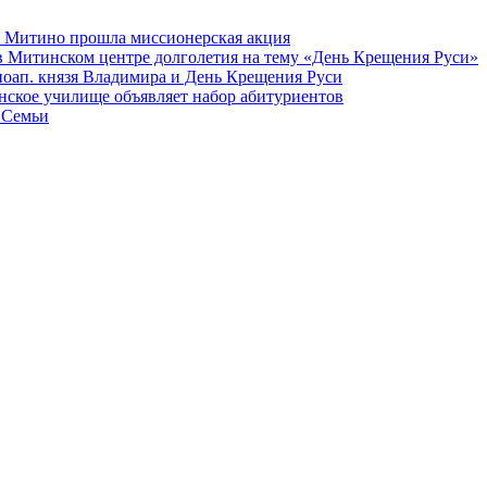
а Митино прошла миссионерская акция
в Митинском центре долголетия на тему «День Крещения Руси»
вноап. князя Владимира и День Крещения Руси
ское училище объявляет набор абитуриентов
 Семьи