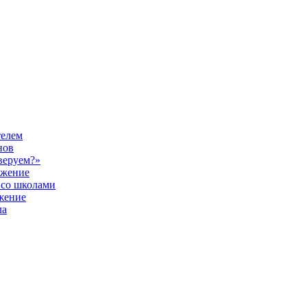
телем
нов
веруем?»
ужение
 со школами
жение
ла