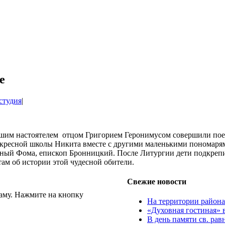
е
студия
|
нашим настоятелем отцом Григорием Геронимусом совершили поез
воскресной школы Никита вместе с другими маленькими пономар
ный Фома, епископ Бронницкий. После Литургии дети подкреп
там об истории этой чудесной обители.
Свежие новости
аму. Нажмите на кнопку
На территории район
«Духовная гостиная» 
В день памяти св. ра