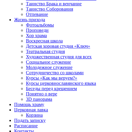
Таинство Брака и венчание
Таинство Соборования
Отпевание
Жизнь прихода
Фотоальбомы
Проповеди
Хор храма
Воскресная школа
Детская хоровая студия «Ключ»
Театральная студия
Х​удожественная студия для всех
Социальное служение
Молодежное служение
Сотрудничество со школами
Курсы «Как мы веруем?»
Курсы церковнославянского языка
Беседы перед крещением
Понятно о вере
3D панорама
Помощь храму
Церковная лавка
Корзина
Подать записку
Расписание
Контакты