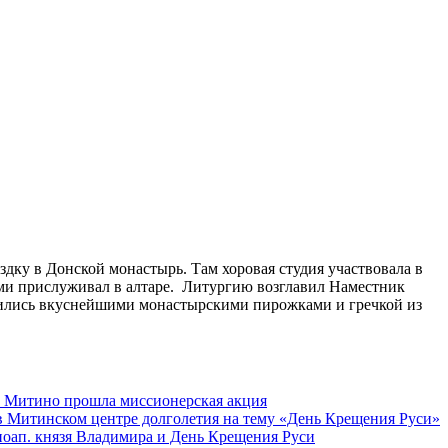
дку в Донской монастырь. Там хоровая студия участвовала в
ями прислуживал в алтаре. Литургию возглавил Наместник
ились вкуснейшими монастырскими пирожками и гречкой из
а Митино прошла миссионерская акция
в Митинском центре долголетия на тему «День Крещения Руси»
вноап. князя Владимира и День Крещения Руси