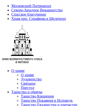
Московский Патриархат
Северо-Западное Викариатство
Спасское благочиние
Храм прп. Серафима в Шелепихе
О храме
О храме
Духовенство
Святыни
Престол
Таинства и обряды
Таинство Крещения
Таинство Покаяния и Исповедь
Таинство Евхаристии и причастие