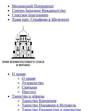
Московский Патриархат
Северо-Западное Викариатство
Спасское благочиние
Храм прп. Серафима в Шелепихе
О храме
О храме
Духовенство
Святыни
Престол
Таинства и обряды
Таинство Крещения
Таинство Покаяния и Исповедь
Таинство Евхаристии и причастие