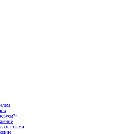
телем
нов
веруем?»
ужение
 со школами
жение