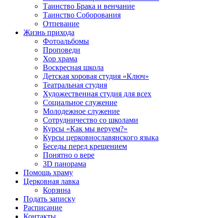
Таинство Брака и венчание
Таинство Соборования
Отпевание
Жизнь прихода
Фотоальбомы
Проповеди
Хор храма
Воскресная школа
Детская хоровая студия «Ключ»
Театральная студия
Х​удожественная студия для всех
Социальное служение
Молодежное служение
Сотрудничество со школами
Курсы «Как мы веруем?»
Курсы церковнославянского языка
Беседы перед крещением
Понятно о вере
3D панорама
Помощь храму
Церковная лавка
Корзина
Подать записку
Расписание
Контакты