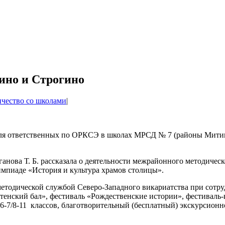
ино и Строгино
чество со школами
|
 для ответственных по ОРКСЭ в школах МРСД № 7 (районы Мити
анова Т. Б. рассказала о деятельности межрайонного методиче
импиаде «История и культура храмов столицы».
етодической службой Северо-Западного викариатства при сотру
енский бал», фестиваль «Рождественские истории», фестиваль-к
я 6-7/8-11 классов, благотворительный (бесплатный) экскурсио