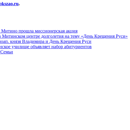
opkszao.ru
.
а Митино прошла миссионерская акция
в Митинском центре долголетия на тему «День Крещения Руси»
вноап. князя Владимира и День Крещения Руси
ское училище объявляет набор абитуриентов
 Семьи