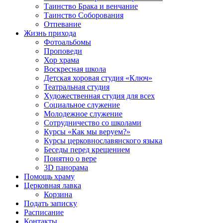
Таинство Брака и венчание
Таинство Соборования
Отпевание
Жизнь прихода
Фотоальбомы
Проповеди
Хор храма
Воскресная школа
Детская хоровая студия «Ключ»
Театральная студия
Х​удожественная студия для всех
Социальное служение
Молодежное служение
Сотрудничество со школами
Курсы «Как мы веруем?»
Курсы церковнославянского языка
Беседы перед крещением
Понятно о вере
3D панорама
Помощь храму
Церковная лавка
Корзина
Подать записку
Расписание
Контакты