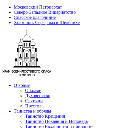
Московский Патриархат
Северо-Западное Викариатство
Спасское благочиние
Храм прп. Серафима в Шелепихе
О храме
О храме
Духовенство
Святыни
Престол
Таинства и обряды
Таинство Крещения
Таинство Покаяния и Исповедь
Таинство Евхаристии и причастие