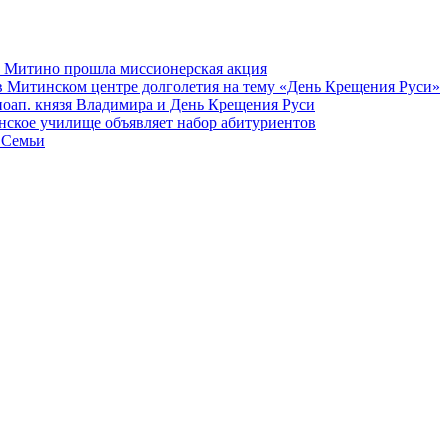
а Митино прошла миссионерская акция
в Митинском центре долголетия на тему «День Крещения Руси»
вноап. князя Владимира и День Крещения Руси
ское училище объявляет набор абитуриентов
 Семьи