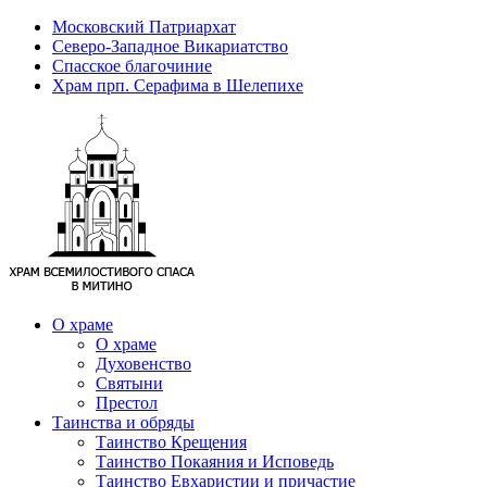
Московский Патриархат
Северо-Западное Викариатство
Спасское благочиние
Храм прп. Серафима в Шелепихе
О храме
О храме
Духовенство
Святыни
Престол
Таинства и обряды
Таинство Крещения
Таинство Покаяния и Исповедь
Таинство Евхаристии и причастие