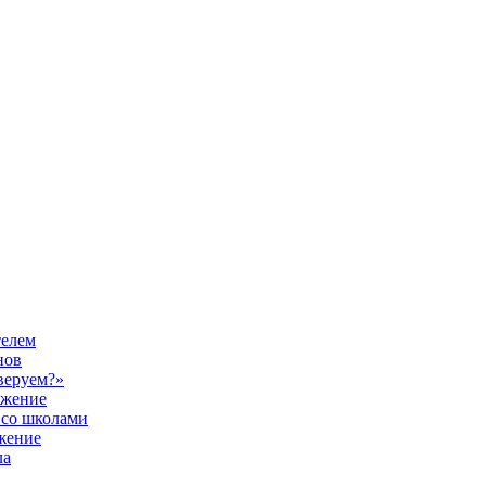
телем
нов
веруем?»
ужение
 со школами
жение
ла