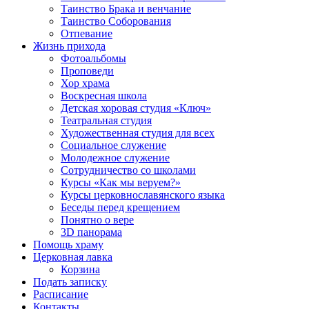
Таинство Брака и венчание
Таинство Соборования
Отпевание
Жизнь прихода
Фотоальбомы
Проповеди
Хор храма
Воскресная школа
Детская хоровая студия «Ключ»
Театральная студия
Х​удожественная студия для всех
Социальное служение
Молодежное служение
Сотрудничество со школами
Курсы «Как мы веруем?»
Курсы церковнославянского языка
Беседы перед крещением
Понятно о вере
3D панорама
Помощь храму
Церковная лавка
Корзина
Подать записку
Расписание
Контакты