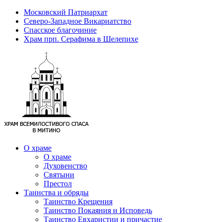
Московский Патриархат
Северо-Западное Викариатство
Спасское благочиние
Храм прп. Серафима в Шелепихе
О храме
О храме
Духовенство
Святыни
Престол
Таинства и обряды
Таинство Крещения
Таинство Покаяния и Исповедь
Таинство Евхаристии и причастие