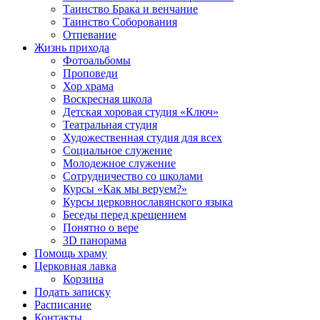
Таинство Брака и венчание
Таинство Соборования
Отпевание
Жизнь прихода
Фотоальбомы
Проповеди
Хор храма
Воскресная школа
Детская хоровая студия «Ключ»
Театральная студия
Х​удожественная студия для всех
Социальное служение
Молодежное служение
Сотрудничество со школами
Курсы «Как мы веруем?»
Курсы церковнославянского языка
Беседы перед крещением
Понятно о вере
3D панорама
Помощь храму
Церковная лавка
Корзина
Подать записку
Расписание
Контакты