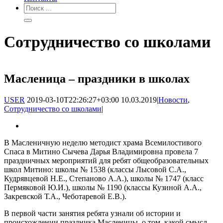
Сотрудничество со школами
Масленица – праздники в школах
USER
2019-03-10T22:26:27+03:00
10.03.2019
|
Новости
,
Сотрудничество со школами
|
В Масленичную неделю методист храма Всемилостивого
Спаса в Митино Сычева Дарья Владимировна провела 7
праздничных мероприятий для ребят общеобразовательных
школ Митино: школы № 1538 (классы Лысовой С.А.,
Кудрявцевой Н.Е., Степаново А.А.), школы № 1747 (класс
Пермяковой Ю.И.), школы № 1190 (классы Кузиной А.А.,
Закревской Т.А., Чеботаревой Е.В.).
В первой части занятия ребята узнали об истории и
происхождении праздника Масленицы, о том, какой смысл