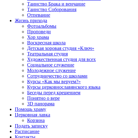
Таинство Брака и венчание
Таинство Соборования
Отпевание
Жизнь прихода
Фотоальбомы
Проповеди
Хор храма
Воскресная школа
Детская хоровая студия «Ключ»
Театральная студия
Х​удожественная студия для всех
Социальное служение
Молодежное служение
Сотрудничество со школами
Курсы «Как мы веруем?»
Курсы церковнославянского языка
Беседы перед крещением
Понятно о вере
3D панорама
Помощь храму
Церковная лавка
Корзина
Подать записку
Расписание
Контакты