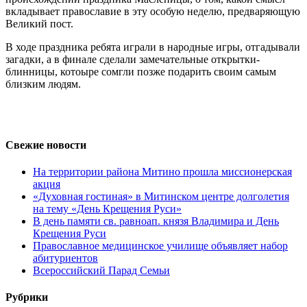
вкладывает православие в эту особую неделю, предваряющую
Великий пост.
В ходе праздника ребята играли в народные игры, отгадывали
загадки, а в финале сделали замечательные открытки-
блинницы, котоыре сомгли позже подарить своим самым
близким людям.
Свежие новости
На территории района Митино прошла миссионерская
акция
«Духовная гостиная» в Митинском центре долголетия
на тему «День Крещения Руси»
В день памяти св. равноап. князя Владимира и День
Крещения Руси
Православное медицинское училище объявляет набор
абитуриентов
Всероссийский Парад Семьи
Рубрики