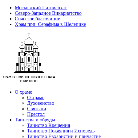
Московский Патриархат
Северо-Западное Викариатство
Спасское благочиние
Храм прп. Серафима в Шелепихе
О храме
О храме
Духовенство
Святыни
Престол
Таинства и обряды
Таинство Крещения
Таинство Покаяния и Исповедь
Таинство Евхаристии и причастие