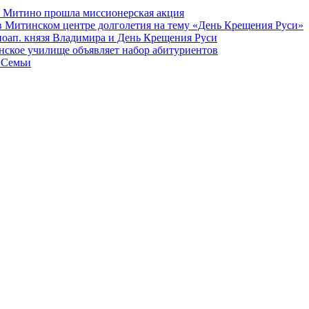
а Митино прошла миссионерская акция
в Митинском центре долголетия на тему «День Крещения Руси»
вноап. князя Владимира и День Крещения Руси
ское училище объявляет набор абитуриентов
 Семьи