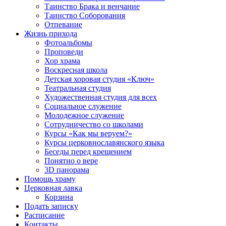
Таинство Брака и венчание
Таинство Соборования
Отпевание
Жизнь прихода
Фотоальбомы
Проповеди
Хор храма
Воскресная школа
Детская хоровая студия «Ключ»
Театральная студия
Х​удожественная студия для всех
Социальное служение
Молодежное служение
Сотрудничество со школами
Курсы «Как мы веруем?»
Курсы церковнославянского языка
Беседы перед крещением
Понятно о вере
3D панорама
Помощь храму
Церковная лавка
Корзина
Подать записку
Расписание
Контакты