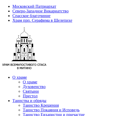
Московский Патриархат
Северо-Западное Викариатство
Спасское благочиние
Храм прп. Серафима в Шелепихе
О храме
О храме
Духовенство
Святыни
Престол
Таинства и обряды
Таинство Крещения
Таинство Покаяния и Исповедь
Таинство Евхаристии и причастие