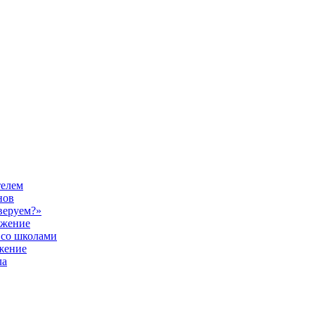
телем
нов
веруем?»
ужение
 со школами
жение
ла