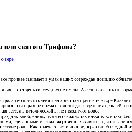
а или святого Трифона?
 о вере
|
 все прочнее занимает в умах наших сограждан позицию обязатель
авных в этот день совсем другие имена. А если поискать информа
страдал во время гонений на христиан при императоре Клавдии.
оизошли в разное время и задолго до разделения церквей, поэт
 августе, а в католической… не празднуют вовсе.
праздник влюбленных, если его можно так назвать, все-таки был
тками, сделанными из кожи жертвенных животных, и стегали ими
ь и легкие роды. Как отмечают историки, луперкалии был одной 