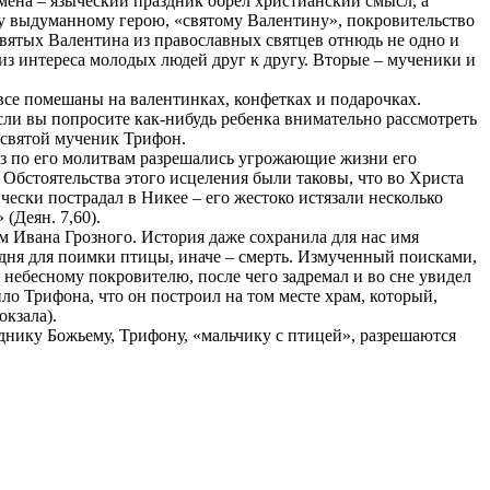
амена – языческий праздник обрел христианский смысл, а
му выдуманному герою, «святому Валентину», покровительство
вятых Валентина из православных святцев отнюдь не одно и
из интереса молодых людей друг к другу. Вторые – мученики и
 все помешаны на валентинках, конфетках и подарочках.
Если вы попросите как-нибудь ребенка внимательно рассмотреть
ь святой мученик Трифон.
раз по его молитвам разрешались угрожающие жизни его
 Обстоятельства этого исцеления были таковы, что во Христа
ски пострадал в Никее – его жестоко истязали несколько
(Деян. 7,60).
м Ивана Грозного. История даже сохранила для нас имя
 дня для поимки птицы, иначе – смерть. Измученный поисками,
 небесному покровителю, после чего задремал и во сне увидел
ило Трифона, что он построил на том месте храм, который,
окзала).
годнику Божьему, Трифону, «мальчику с птицей», разрешаются