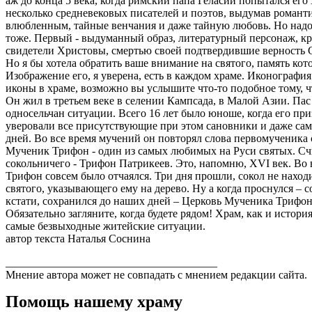
аж до конца 5 века, когда римский папа Геласий попытался ег
несколько средневековых писателей и поэтов, выдумав роман
влюбленным, тайные венчания и даже тайную любовь. Но надо
тоже. Первый - выдуманный образ, литературный персонаж, кр
свидетели Христовы, смертью своей подтвердившие верность 
Но я бы хотела обратить ваше внимание на святого, память кот
Изображение его, я уверена, есть в каждом храме. Иконография
иконы в храме, возможно вы услышите что-то подобное тому, чт
Он жил в третьем веке в селении Кампсада, в Малой Азии. Па
односельчан ситуации. Всего 16 лет было юноше, когда его пр
уверовали все присутствующие при этом сановники и даже сам
дней. Во все время мучений он повторял слова первомученика с
Мученик Трифон - один из самых любимых на Руси святых. Счит
сокольничего - Трифон Патрикеев. Это, напомню, XVI век. Во 
Трифон совсем было отчаялся. Три дня прошли, сокол не наход
святого, указывающего ему на дерево. Ну а когда проснулся – с
кстати, сохранился до наших дней – Церковь Мученика Трифона
Обязательно загляните, когда будете рядом! Храм, как и истор
самые безвыходные житейские ситуации.
автор текста Наталья Соснина
______________________________________
Мнение автора может не совпадать с мнением редакции сайта.
Помощь нашему храму