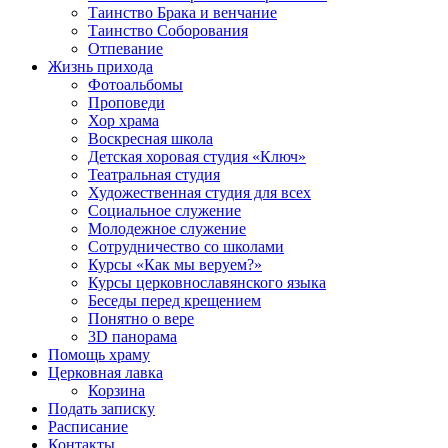
Таинство Брака и венчание
Таинство Соборования
Отпевание
Жизнь прихода
Фотоальбомы
Проповеди
Хор храма
Воскресная школа
Детская хоровая студия «Ключ»
Театральная студия
Х​удожественная студия для всех
Социальное служение
Молодежное служение
Сотрудничество со школами
Курсы «Как мы веруем?»
Курсы церковнославянского языка
Беседы перед крещением
Понятно о вере
3D панорама
Помощь храму
Церковная лавка
Корзина
Подать записку
Расписание
Контакты