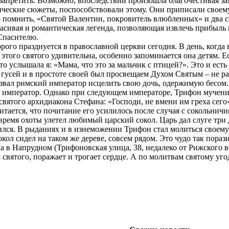
о запретить. Возможно, впоследствии произошла благочестивая з
тические сюжеты, поспособствовали этому. Они приписали свое
 помнить, «Святой Валентин, покровитель влюбленных» и два с
асивая и романтическая легенда, позволяющая извлечь прибыль 
Спасителю.
орого празднуется в православной церкви сегодня. В день, когда
 этого святого удивительна, особенно запоминается она детям. 
о услышала я: «Мама, что это за мальчик с птицей?». Это и ест
с гусей и в простоте своей был просвещаем Духом Святым – не 
извал римский император исцелить свою дочь, одержимую бесом.
 император. Однако при следующем императоре, Трифон мучениче
вятого архидиакона Стефана: «Господи, не вмени им греха сего» 
ается, что почитание его усилилось после случая с сокольничи
время охоты улетел любимый царский сокол. Царь дал слуге три
ился. В рыданиях и в изнеможении Трифон стал молиться своему
окол сидел на таком же дереве, совсем рядом. Это чудо так пораз
 в Напрудном (Трифоновская улица, 38, недалеко от Рижского в
ия святого, поражает и трогает сердце. А по молитвам святому у