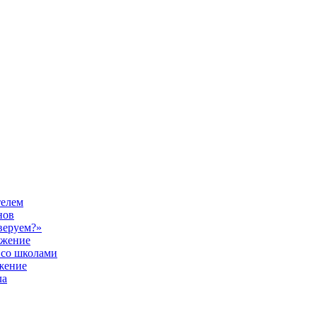
телем
нов
веруем?»
ужение
 со школами
жение
ла