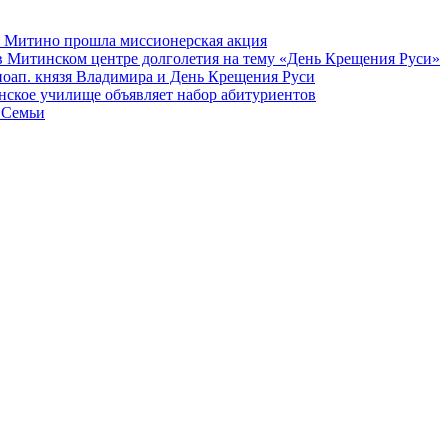
а Митино прошла миссионерская акция
в Митинском центре долголетия на тему «День Крещения Руси»
вноап. князя Владимира и День Крещения Руси
ское училище объявляет набор абитуриентов
 Семьи