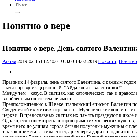
Понятно о вере
Понятно о вере. День святого Валентин
Арина
2019-02-15T12:40:01+03:00
14.02.2019
|
Новости
,
Понятно
Праздник 14 февраля, день святого Валентина, с каждым годом
значит праздник церковный. "Айда клеить валентинки!"
Между тем – казус. В святцах, как католических, так и правосл
влюбленным он совсем не имеет.
Предположительно в III веке итальянский епископ Валентин по
Сведения об их житиях отрывисты. Мученические кончины их пр
церкви. В православных святцах их память празднуют в июле и
Однако, если посмотреть историю римских языческих культов, 
время него по улицам города бегали полуголые мужчины с пле
так как примета гласила, что удар луперка дарит плодовитост