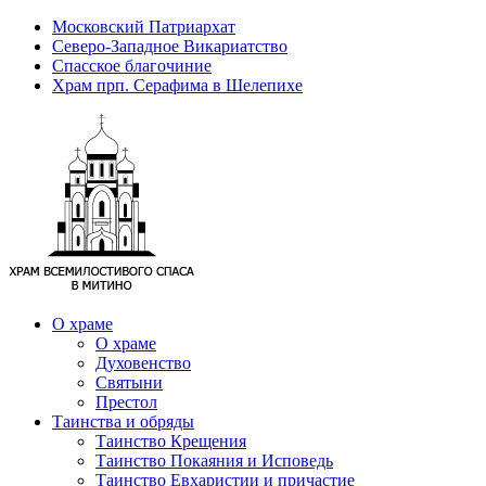
Московский Патриархат
Северо-Западное Викариатство
Спасское благочиние
Храм прп. Серафима в Шелепихе
О храме
О храме
Духовенство
Святыни
Престол
Таинства и обряды
Таинство Крещения
Таинство Покаяния и Исповедь
Таинство Евхаристии и причастие