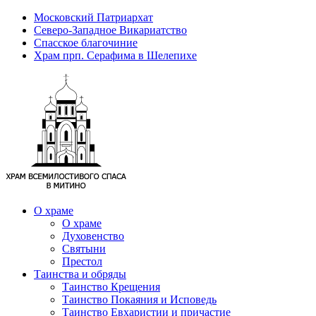
Московский Патриархат
Северо-Западное Викариатство
Спасское благочиние
Храм прп. Серафима в Шелепихе
О храме
О храме
Духовенство
Святыни
Престол
Таинства и обряды
Таинство Крещения
Таинство Покаяния и Исповедь
Таинство Евхаристии и причастие