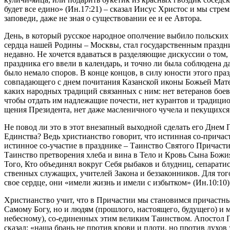
будет все едино» (Ин.17:21) – сказал Иисус Христос и мы стрем
заповеди, даже не зная о существовании ее и ее Автора.
День, в который русское народное ополчение выбило польских
сердца нашей Родины – Москвы, стал государственным праздн
недавно. Не хочется вдаваться в разделяющие дискуссии о том,
праздника его ввели в календарь, и точно ли была соблюдена д
было немало споров. В конце концов, в силу юности этого праз
совпадающего с днем почитания Казанской иконы Божьей Матер
каких народных традиций связанных с ним: нет ветеранов бое
чтобы отдать им надлежащие почести, нет курантов и традицио
щения Президента, нет даже масленичного чучела и пекущихся
Не повод ли это в этот внезапный выходной сделать его Днем
Единства? Ведь христианство говорит, что истинная со-причаст
истинное со-участие в празднике – Таинство Святого Причасти
Таинство претворения хлеба и вина в Тело и Кровь Сына Божи
Того, Кто объединял вокруг Себя рыбаков и блудниц, сепаратис
ственных служащих, учителей Закона и беззаконников. Для тог
свое сердце, они «имели жизнь и имели с избытком» (Ин.10:10)
Христианство учит, что в Причастии мы становимся причастны
Самому Богу, но и людям (прошлого, настоящего, будущего) и 
небесному), со-единенных этим великим Таинством. Апостол
сказал: «наша брань не против крови и плоти, но против духов