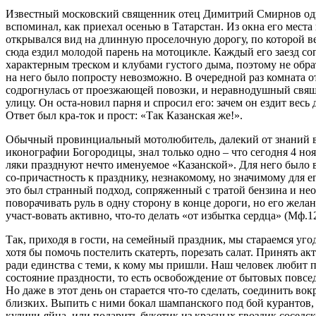
Известный московский священник отец Димитрий Смирнов о
вспоминал, как приехал осенью в Татарстан. Из окна его мест
открывался вид на длинную проселочную дорогу, по которой ве
сюда ездил молодой парень на мотоцикле. Каждый его заезд с
характерным треском и клубами густого дыма, поэтому не обр
на него было попросту невозможно. В очередной раз комната 
содрогнулась от проезжающей повозки, и неравнодушный свя
улицу. Он оста-новил парня и спросил его: зачем он ездит весь 
Ответ был кра-ток и прост: «Так Казанская же!».
Обычный провинциальный мотолюбитель, далекий от знаний в
иконографии Богородицы, знал только одно – что сегодня 4 нояб
ляки празднуют нечто именуемое «Казанской». Для него было
со-причастность к празднику, незнакомому, но значимому для ег
это был странный подход, сопряженный с тратой бензина и не
поворачивать руль в одну сторону в конце дороги, но его желан
участ-вовать активно, что-то делать «от избытка сердца» (Мф.12
Так, приходя в гости, на семейный праздник, мы стараемся уго
хотя бы помочь постелить скатерть, порезать салат. Принять ак
ради единства с теми, к кому мы пришли. Наш человек любит 
состояние праздности, то есть освобождение от бытовых повсе
Но даже в этот день он старается что-то сделать, соединить вок
близких. Выпить с ними бокал шампанского под бой курантов,
куличи-яйца, или подарить букетик из красных гвоздик соседс