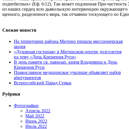
поднебесных» (Еф. 6:12). Так может подлинная При-частность 
из наших сердец всю дьявольскую интервенцию окружающего н
щенного, разделенного мира, так отчаянно тоскующего по Еди
Свежие новости
На территории района Митино прошла миссионерская
акция
«Духовная гостиная» в Митинском центре долголетия
на тему «День Крещения Руси»
В день памяти св. равноап. князя Владимира и День
Крещения Руси
Православное медицинское училище объявляет набор
абитуриентов
Всероссийский Парад Семьи
Рубрики
Фотографии
Апрель 2022
Май 2022
Июнь 2022
Июль 2022