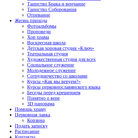
Таинство Брака и венчание
Таинство Соборования
Отпевание
Жизнь прихода
Фотоальбомы
Проповеди
Хор храма
Воскресная школа
Детская хоровая студия «Ключ»
Театральная студия
Х​удожественная студия для всех
Социальное служение
Молодежное служение
Сотрудничество со школами
Курсы «Как мы веруем?»
Курсы церковнославянского языка
Беседы перед крещением
Понятно о вере
3D панорама
Помощь храму
Церковная лавка
Корзина
Подать записку
Расписание
Контакты