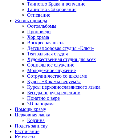
Таинство Брака и венчание
Таинство Соборования
Отпевание
Жизнь прихода
Фотоальбомы
Проповеди
Хор храма
Воскресная школа
Детская хоровая студия «Ключ»
Театральная студия
Х​удожественная студия для всех
Социальное служение
Молодежное служение
Сотрудничество со школами
Курсы «Как мы веруем?»
Курсы церковнославянского языка
Беседы перед крещением
Понятно о вере
3D панорама
Помощь храму
Церковная лавка
Корзина
Подать записку
Расписание
Контакты