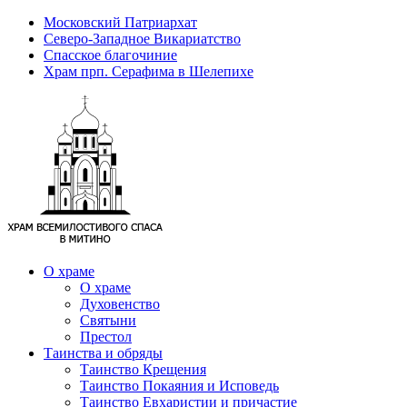
Московский Патриархат
Северо-Западное Викариатство
Спасское благочиние
Храм прп. Серафима в Шелепихе
О храме
О храме
Духовенство
Святыни
Престол
Таинства и обряды
Таинство Крещения
Таинство Покаяния и Исповедь
Таинство Евхаристии и причастие