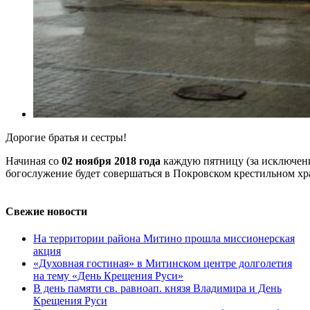
Дорогие братья и сестры!
Начиная со
02 ноября 2018 года
каждую пятницу (за исключен
богослужение будет совершаться в Покровском крестильном хр
Свежие новости
На территории района Митино прошла миссионерская
акция
«Духовная гостиная» в Митинском центре долголетия
на тему «День Крещения Руси»
В день памяти св. равноап. князя Владимира и День
Крещения Руси