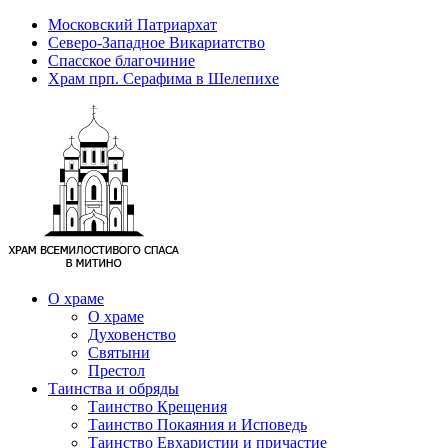
Московский Патриархат
Северо-Западное Викариатство
Спасское благочиние
Храм прп. Серафима в Шелепихе
О храме
О храме
Духовенство
Святыни
Престол
Таинства и обряды
Таинство Крещения
Таинство Покаяния и Исповедь
Таинство Евхаристии и причастие