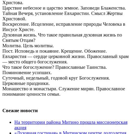
Христова.
Царствие небесное и царство земное. Заповеди Блаженства.
Тайная Вечеря, установление Евхаристии. Смысл Жертвы
Христовой.
Воскресение. Исцеление, исправление природы Человека в
Иисусе Христе.
Духовная жизнь. Что такое правильная духовная жизнь по
Святым Отцам?
Молитва. Цель молитвы.
Пост. Исповедь и покаяние. Крещение. Обожение.
Евхаристия — сердце церковной жизни. Православный храм
— место общего богослужения.
Что такое богослужение? Православные Таинства.
Поминовение усопших.
Суточный, недельный, годовой круг Богослужения.
Церковные праздники.
Монашество и монастыри. Служение мирян. Православное
понимание ценности семьи.
Свежие новости
На территории района Митино прошла миссионерская
акция
«Духовная гостиная» в Митинском центре долголетия