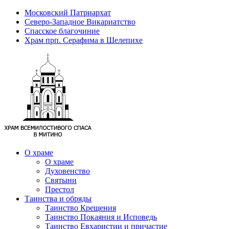
Московский Патриархат
Северо-Западное Викариатство
Спасское благочиние
Храм прп. Серафима в Шелепихе
О храме
О храме
Духовенство
Святыни
Престол
Таинства и обряды
Таинство Крещения
Таинство Покаяния и Исповедь
Таинство Евхаристии и причастие