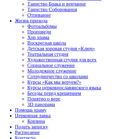
Таинство Брака и венчание
Таинство Соборования
Отпевание
Жизнь прихода
Фотоальбомы
Проповеди
Хор храма
Воскресная школа
Детская хоровая студия «Ключ»
Театральная студия
Х​удожественная студия для всех
Социальное служение
Молодежное служение
Сотрудничество со школами
Курсы «Как мы веруем?»
Курсы церковнославянского языка
Беседы перед крещением
Понятно о вере
3D панорама
Помощь храму
Церковная лавка
Корзина
Подать записку
Расписание
Контакты