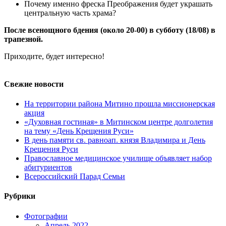
Почему именно фреска Преображения будет украшать
центральную часть храма?
После всенощного бдения (около 20-00) в субботу (18/08) в
трапезной.
Приходите, будет интересно!
Свежие новости
На территории района Митино прошла миссионерская
акция
«Духовная гостиная» в Митинском центре долголетия
на тему «День Крещения Руси»
В день памяти св. равноап. князя Владимира и День
Крещения Руси
Православное медицинское училище объявляет набор
абитуриентов
Всероссийский Парад Семьи
Рубрики
Фотографии
Апрель 2022