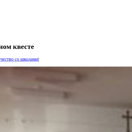
ном квесте
чество со школами
|