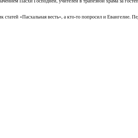
значением Пасхи Господней, учителей в трапезной храма за гост
к статей «Пасхальная весть», а кто-то попросил и Евангелие. П