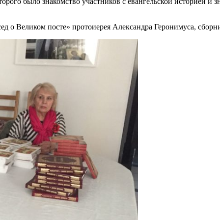
торого было знакомство участников с евангельской историей и 
сед о Великом посте» протоиерея Александра Геронимуса, сборни