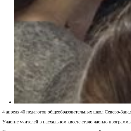
4 апреля 40 педагогов общеобразовательных школ Северо-Зап
Участие учителей в пасхальном квесте стало частью програ