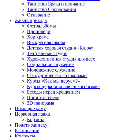
Таинство Брака и венчание
Таинство Соборования
Отпевание
Жизнь прихода
Фотоальбомы
Проповеди
Хор храма
Воскресная школа
Детская хоровая студия «Ключ»
Театральная студия
Х​удожественная студия для всех
Социальное служение
Молодежное служение
Сотрудничество со школами
Курсы «Как мы веруем?»
Курсы церковнославянского языка
Беседы перед крещением
Понятно о вере
3D панорама
Помощь храму
Церковная лавка
Корзина
Подать записку
Расписание
Контакты