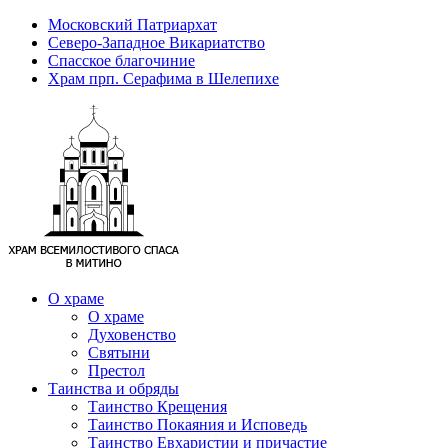
Московский Патриархат
Северо-Западное Викариатство
Спасское благочиние
Храм прп. Серафима в Шелепихе
О храме
О храме
Духовенство
Святыни
Престол
Таинства и обряды
Таинство Крещения
Таинство Покаяния и Исповедь
Таинство Евхаристии и причастие