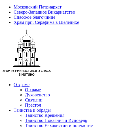
Московский Патриархат
Северо-Западное Викариатство
Спасское благочиние
Храм прп. Серафима в Шелепихе
О храме
О храме
Духовенство
Святыни
Престол
Таинства и обряды
Таинство Крещения
Таинство Покаяния и Исповедь
Таинство Евхаристии и причастие