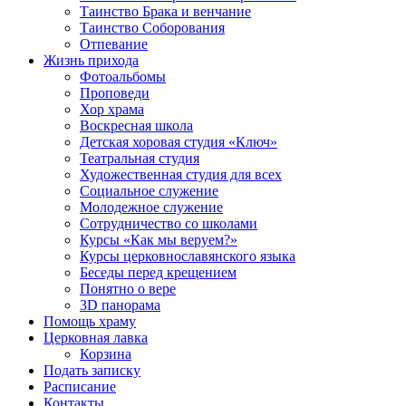
Таинство Брака и венчание
Таинство Соборования
Отпевание
Жизнь прихода
Фотоальбомы
Проповеди
Хор храма
Воскресная школа
Детская хоровая студия «Ключ»
Театральная студия
Х​удожественная студия для всех
Социальное служение
Молодежное служение
Сотрудничество со школами
Курсы «Как мы веруем?»
Курсы церковнославянского языка
Беседы перед крещением
Понятно о вере
3D панорама
Помощь храму
Церковная лавка
Корзина
Подать записку
Расписание
Контакты