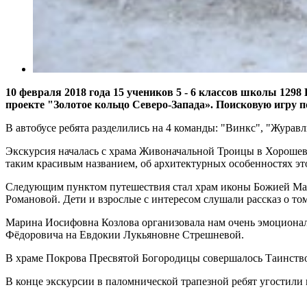
10 февраля 2018 года 15 учеников 5 - 6 классов школы 1
проекте "Золотое кольцо Северо-Запада». Поисковую игру
В автобусе ребята разделились на 4 команды: "Винкс", "Журав
Экскурсия началась с храма Живоначальной Троицы в Хорошеве. 
таким красивым названием, об архитектурных особенностях это
Следующим пунктом путешествия стал храм иконы Божией Мат
Романовой. Дети и взрослые с интересом слушали рассказ о то
Марина Иосифовна Козлова организовала нам очень эмоционал
Фёдоровича на Евдокии Лукьяновне Стрешневой.
В храме Покрова Пресвятой Богородицы совершалось Таинство
В конце экскурсии в паломнической трапезной ребят угостили 