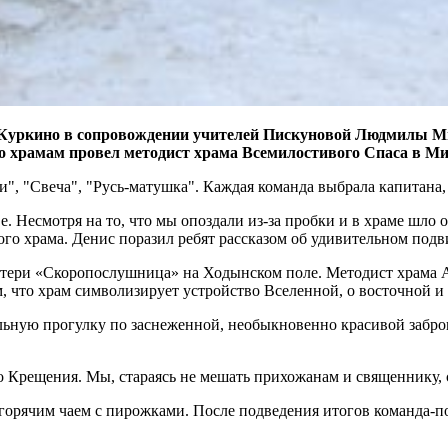
298 Куркино в сопровождении учителей Пискуновой Людмилы 
 по храмам провел методист храма Всемилостивого Спаса в
ли", "Свеча", "Русь-матушка". Каждая команда выбрала капитана
Несмотря на то, что мы опоздали из-за пробки и в храме шло от
го храма. Денис поразил ребят рассказом об удивительном подв
ери «Скоропослушница» на Ходынском поле. Методист храма А
м, что храм символизирует устройство Вселенной, о восточной и
ьную прогулку по заснеженной, необыкновенно красивой забро
 Крещения. Мы, стараясь не мешать прихожанам и священнику,
горячим чаем с пирожками. После подведения итогов команда-поб