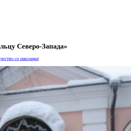
льцу Северо-Запада»
чество со школами
|