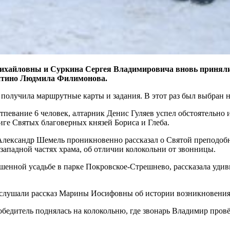
Михайловны и Суркина Сергея Владимировича вновь приняли
 Митино Людмила Филимонова.
, получила маршрутные карты и задания. В этот раз был выбран 
певание 6 человек, алтарник Денис Гуляев успел обстоятельно и
иге Святых благоверных князей Бориса и Глеба.
лександр Шемель проникновенно рассказал о Святой преподоб
 западной частях храма, об отличии колокольни от звонницы.
шенной усадьбе в парке Покровское-Стрешнево, рассказала уд
 слушали рассказ Марины Иосифовны об истории возникновения
едитель поднялась на колокольню, где звонарь Владимир провёл