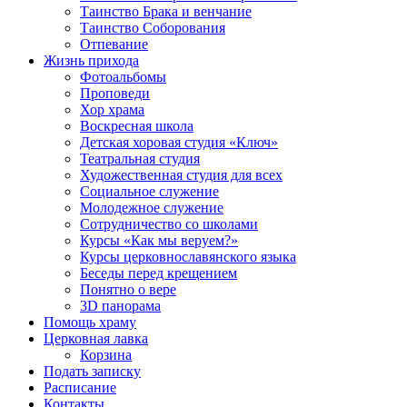
Таинство Брака и венчание
Таинство Соборования
Отпевание
Жизнь прихода
Фотоальбомы
Проповеди
Хор храма
Воскресная школа
Детская хоровая студия «Ключ»
Театральная студия
Х​удожественная студия для всех
Социальное служение
Молодежное служение
Сотрудничество со школами
Курсы «Как мы веруем?»
Курсы церковнославянского языка
Беседы перед крещением
Понятно о вере
3D панорама
Помощь храму
Церковная лавка
Корзина
Подать записку
Расписание
Контакты