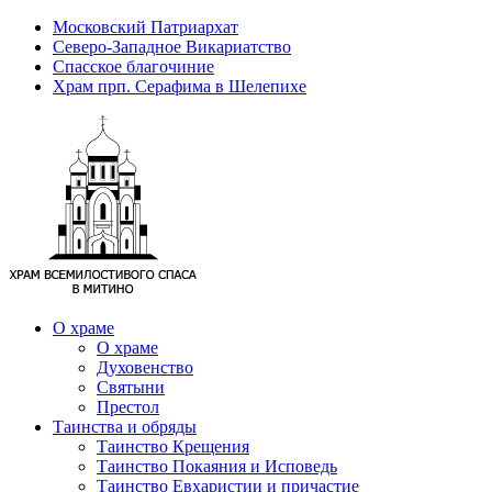
Московский Патриархат
Северо-Западное Викариатство
Спасское благочиние
Храм прп. Серафима в Шелепихе
О храме
О храме
Духовенство
Святыни
Престол
Таинства и обряды
Таинство Крещения
Таинство Покаяния и Исповедь
Таинство Евхаристии и причастие