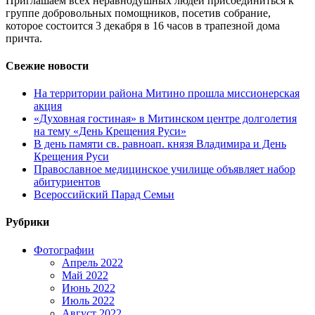
Приглашаем всех неравнодушных людей присоединиться к
группе добровольных помощников, посетив собрание,
которое состоится 3 декабря в 16 часов в трапезной дома
причта.
Свежие новости
На территории района Митино прошла миссионерская
акция
«Духовная гостиная» в Митинском центре долголетия
на тему «День Крещения Руси»
В день памяти св. равноап. князя Владимира и День
Крещения Руси
Православное медицинское училище объявляет набор
абитуриентов
Всероссийский Парад Семьи
Рубрики
Фотографии
Апрель 2022
Май 2022
Июнь 2022
Июль 2022
Август 2022