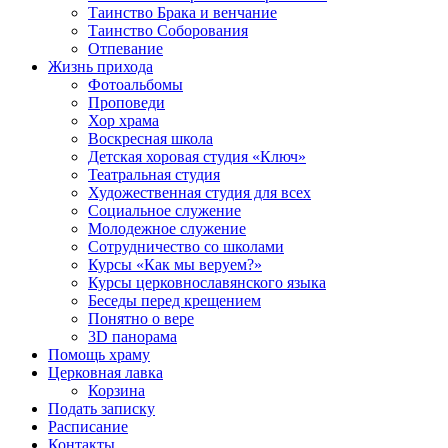
Таинство Брака и венчание
Таинство Соборования
Отпевание
Жизнь прихода
Фотоальбомы
Проповеди
Хор храма
Воскресная школа
Детская хоровая студия «Ключ»
Театральная студия
Х​удожественная студия для всех
Социальное служение
Молодежное служение
Сотрудничество со школами
Курсы «Как мы веруем?»
Курсы церковнославянского языка
Беседы перед крещением
Понятно о вере
3D панорама
Помощь храму
Церковная лавка
Корзина
Подать записку
Расписание
Контакты