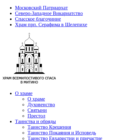
Московский Патриархат
Северо-Западное Викариатство
Спасское благочиние
Храм прп. Серафима в Шелепихе
О храме
О храме
Духовенство
Святыни
Престол
Таинства и обряды
Таинство Крещения
Таинство Покаяния и Исповедь
Таинство Евхаристии и причастие