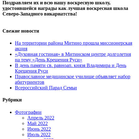
Поздравляем их и всю нашу воскресную школу,
удостоившейся награды как лучшая воскресная школа
Северо-Западного викариатства!
Свежие новости
На территории района Митино прошла миссионерская
акция
«Духовная гостиная» в Митинском центре долголетия
на тему «День Крещения Руси»
В день памяти св. равноап. князя Владимира и День
Крещения Руси
Православное медицинское училище объявляет набор
абитуриентов
Всероссийский Парад Семьи
Рубрики
Фотографии
Апрель 2022
Май 2022
Июнь 2022
Июль 2022