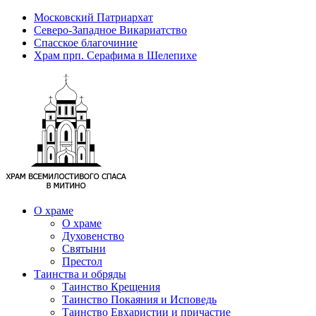
Московский Патриархат
Северо-Западное Викариатство
Спасское благочиние
Храм прп. Серафима в Шелепихе
О храме
О храме
Духовенство
Святыни
Престол
Таинства и обряды
Таинство Крещения
Таинство Покаяния и Исповедь
Таинство Евхаристии и причастие