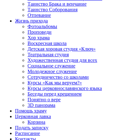
Таинство Брака и венчание
Таинство Соборования
Отпевание
Жизнь прихода
Фотоальбомы
Проповеди
Хор храма
Воскресная школа
Детская хоровая студия «Ключ»
Театральная студия
Х​удожественная студия для всех
Социальное служение
Молодежное служение
Сотрудничество со школами
Курсы «Как мы веруем?»
Курсы церковнославянского языка
Беседы перед крещением
Понятно о вере
3D панорама
Помощь храму
Церковная лавка
Корзина
Подать записку
Расписание
Контакты