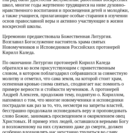
школ, многие годы жертвенно трудящиеся на ниве духовно-
нравственного воспитания и просвещения детей и молодёжи,
а также учащиеся, прилагающие особые старания в изучении
основ православной веры и активно участвующие в жизни
воскресной школы.
Церемонии предшествовала Божественная Литургия.
Возглавил Богослужение настоятель храма святых
Новомучеников и Исповедников Российских протоиерей
Кирилл Каледа.
По окончании Литургии протоиерей Кирилл Каледа
обратился ко всем присутствующим с приветственным
словом, в котором поблагодарил собравшихся за совместную
молитву и отметил, что сама земля, на которой стоит храм,
осененная кровью сонма святых, сподвигает нас помнить о
примере верности и стойкости мучеников. А протоиерей
Андрей Алексеев, продолжив тему, поднятую о. Кириллом,
напомнил о том, что многие новомученики и исповедники
пострадали как раз за то, что, несмотря на запреты властей,
бесстрашно продолжали исповедовать веру и проповедовать
слово Божие, занимаясь просвещением и окормлением овец
Христовых. И пример этих людей, оставшихся верными Богу
и возложенному на них служению даже до смерти, должен
особенно вдохновлять нас неустанно трудиться во славу