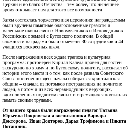
Церкви и во благо Отечества – тем более, что нынешнее
время открывает нам для этого все возможности.
Затем состоялась торжественная церемония: награждаемым
были вручены памятные благословенные грамоты и
маленькие иконы святых Новомучеников и Исповедников
Российских с землёй с Бутовского полигона. В общей
сложности наградами были отмечены 30 сотрудников и 44
учащихся воскресных школ.
После награждения всех ждала трапеза и культурная
программа: протоиерей Кирилл Каледа провёл для гостей
экскурсию по храму и по Бутовскому полигону, рассказал об
истории этого места и о том, как после развала Советского
Союза постепенно здесь начала собираться христианская
община – сначала из потомков пострадавших на полигоне
людей, а потом и из всех неравнодушных верующих,
вдохновленных подвигом святых и стремящихся почтить их
память своими трудами.
От нашего храма были награждены педагог Татьяна
Юрьевна Покровская и воспитанники Варвара
Докторова,
Иван Докторов, Дарья Трофимова и Никита
Поташник.