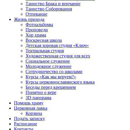
Таинство Брака и венчание
Таинство Соборования
Отпевание
Жизнь прихода
Фотоальбомы
Проповеди
Хор храма
Воскресная школа
Детская хоровая студия «Ключ»
Театральная студия
Х​удожественная студия для всех
Социальное служение
Молодежное служение
Сотрудничество со школами
Курсы «Как мы веруем?»
Курсы церковнославянского языка
Беседы перед крещением
Понятно о вере
3D панорама
Помощь храму
Церковная лавка
Корзина
Подать записку
Расписание
Контакты