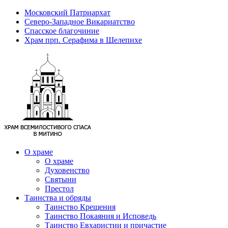
Московский Патриархат
Северо-Западное Викариатство
Спасское благочиние
Храм прп. Серафима в Шелепихе
О храме
О храме
Духовенство
Святыни
Престол
Таинства и обряды
Таинство Крещения
Таинство Покаяния и Исповедь
Таинство Евхаристии и причастие