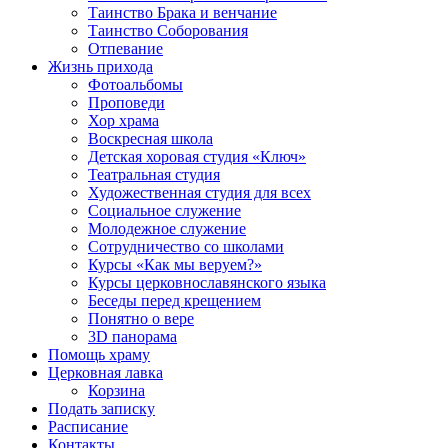
Таинство Брака и венчание
Таинство Соборования
Отпевание
Жизнь прихода
Фотоальбомы
Проповеди
Хор храма
Воскресная школа
Детская хоровая студия «Ключ»
Театральная студия
Х​удожественная студия для всех
Социальное служение
Молодежное служение
Сотрудничество со школами
Курсы «Как мы веруем?»
Курсы церковнославянского языка
Беседы перед крещением
Понятно о вере
3D панорама
Помощь храму
Церковная лавка
Корзина
Подать записку
Расписание
Контакты