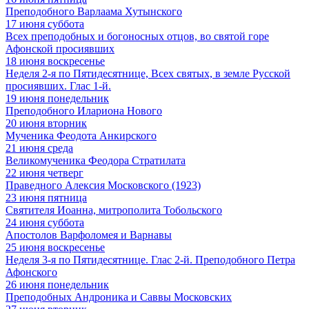
Преподобного Варлаама Хутынского
17
июня
суббота
Всех преподобных и богоносных отцов, во святой горе
Афонской просиявших
18
июня
воскресенье
Неделя 2-я по Пятидесятнице, Всех святых, в земле Русской
просиявших. Глас 1-й.
19
июня
понедельник
Преподобного Илариона Нового
20
июня
вторник
Мученика Феодота Анкирского
21
июня
среда
Великомученика Феодора Стратилата
22
июня
четверг
Праведного Алексия Московского (1923)
23
июня
пятница
Святителя Иоанна, митрополита Тобольского
24
июня
суббота
Апостолов Варфоломея и Варнавы
25
июня
воскресенье
Неделя 3-я по Пятидесятнице. Глас 2-й. Преподобного Петра
Афонского
26
июня
понедельник
Преподобных Андроника и Саввы Московских