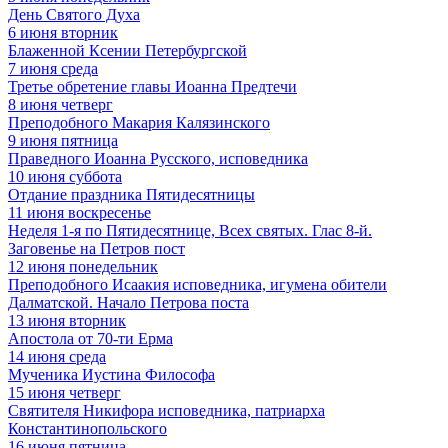
День Святого Духа
6
июня
вторник
Блаженной Ксении Петербургской
7
июня
среда
Третье обретение главы Иоанна Предтечи
8
июня
четверг
Преподобного Макария Калязинского
9
июня
пятница
Праведного Иоанна Русского, исповедника
10
июня
суббота
Отдание праздника Пятидесятницы
11
июня
воскресенье
Неделя 1-я по Пятидесятнице, Всех святых. Глас 8-й.
Заговенье на Петров пост
12
июня
понедельник
Преподобного Исаакия исповедника, игумена обители
Далматской. Начало Петрова поста
13
июня
вторник
Апостола от 70-ти Ерма
14
июня
среда
Мученика Иустина Философа
15
июня
четверг
Святителя Никифора исповедника, патриарха
Константинопольского
16
июня
пятница