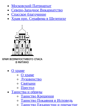
Московский Патриархат
Северо-Западное Викариатство
Спасское благочиние
Храм прп. Серафима в Шелепихе
О храме
О храме
Духовенство
Святыни
Престол
Таинства и обряды
Таинство Крещения
Таинство Покаяния и Исповедь
Таинство Евхаристии и причастие