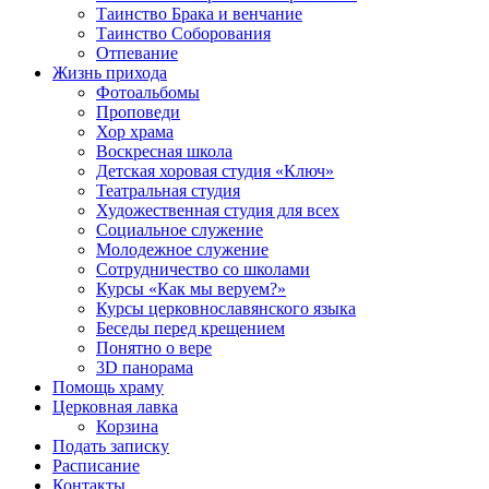
Таинство Брака и венчание
Таинство Соборования
Отпевание
Жизнь прихода
Фотоальбомы
Проповеди
Хор храма
Воскресная школа
Детская хоровая студия «Ключ»
Театральная студия
Х​удожественная студия для всех
Социальное служение
Молодежное служение
Сотрудничество со школами
Курсы «Как мы веруем?»
Курсы церковнославянского языка
Беседы перед крещением
Понятно о вере
3D панорама
Помощь храму
Церковная лавка
Корзина
Подать записку
Расписание
Контакты