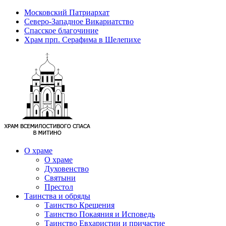
Московский Патриархат
Северо-Западное Викариатство
Спасское благочиние
Храм прп. Серафима в Шелепихе
О храме
О храме
Духовенство
Святыни
Престол
Таинства и обряды
Таинство Крещения
Таинство Покаяния и Исповедь
Таинство Евхаристии и причастие