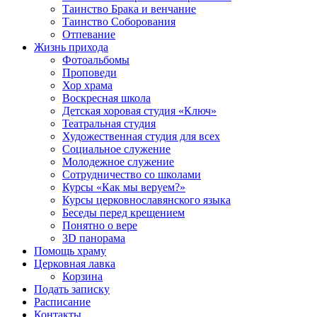
Таинство Брака и венчание
Таинство Соборования
Отпевание
Жизнь прихода
Фотоальбомы
Проповеди
Хор храма
Воскресная школа
Детская хоровая студия «Ключ»
Театральная студия
Х​удожественная студия для всех
Социальное служение
Молодежное служение
Сотрудничество со школами
Курсы «Как мы веруем?»
Курсы церковнославянского языка
Беседы перед крещением
Понятно о вере
3D панорама
Помощь храму
Церковная лавка
Корзина
Подать записку
Расписание
Контакты