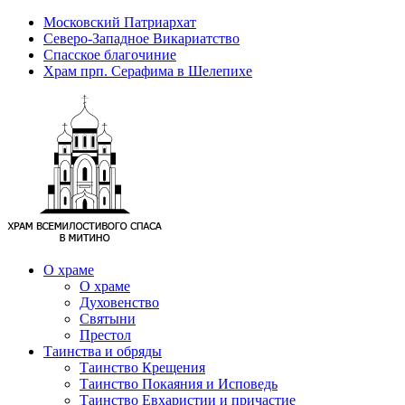
Московский Патриархат
Северо-Западное Викариатство
Спасское благочиние
Храм прп. Серафима в Шелепихе
О храме
О храме
Духовенство
Святыни
Престол
Таинства и обряды
Таинство Крещения
Таинство Покаяния и Исповедь
Таинство Евхаристии и причастие