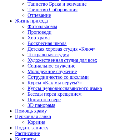
Таинство Брака и венчание
Таинство Соборования
Отпевание
Жизнь прихода
Фотоальбомы
Проповеди
Хор храма
Воскресная школа
Детская хоровая студия «Ключ»
Театральная студия
Х​удожественная студия для всех
Социальное служение
Молодежное служение
Сотрудничество со школами
Курсы «Как мы веруем?»
Курсы церковнославянского языка
Беседы перед крещением
Понятно о вере
3D панорама
Помощь храму
Церковная лавка
Корзина
Подать записку
Расписание
Контакты