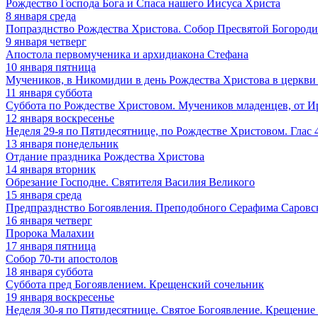
Рождество Господа Бога и Спаса нашего Иисуса Христа
8
января
среда
Попразднство Рождества Христова. Собор Пресвятой Богород
9
января
четверг
Апостола первомученика и архидиакона Стефана
10
января
пятница
Мучеников, в Никомидии в день Рождества Христова в церкви
11
января
суббота
Суббота по Рождестве Христовом. Мучеников младенцев, от 
12
января
воскресенье
Неделя 29-я по Пятидесятнице, по Рождестве Христовом. Глас 
13
января
понедельник
Отдание праздника Рождества Христова
14
января
вторник
Обрезание Господне. Святителя Василия Великого
15
января
среда
Предпразднство Богоявления. Преподобного Серафима Саровс
16
января
четверг
Пророка Малахии
17
января
пятница
Собор 70-ти апостолов
18
января
суббота
Суббота пред Богоявлением. Крещенский сочельник
19
января
воскресенье
Неделя 30-я по Пятидесятнице. Святое Богоявление. Крещение