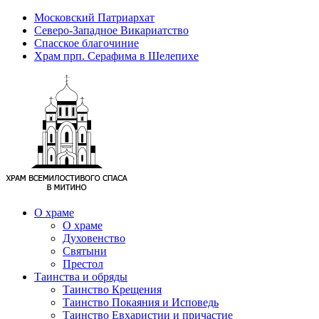
Московский Патриархат
Северо-Западное Викариатство
Спасское благочиние
Храм прп. Серафима в Шелепихе
О храме
О храме
Духовенство
Святыни
Престол
Таинства и обряды
Таинство Крещения
Таинство Покаяния и Исповедь
Таинство Евхаристии и причастие