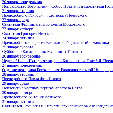
20
января
понедельник
Попразднство Богоявления. Собор Предтечи и Крестителя Гос
21
января
вторник
Преподобного Григория, чудотворца Печерского
22
января
среда
Святителя Филиппа, митрополита Московского
23
января
четверг
Святителя Григория Нисского
24
января
пятница
Преподобного Феодосия Великого, общих житий начальника
25
января
суббота
Суббота по Богоявлении. Мученицы Татианы
26
января
воскресенье
Неделя 31-я по Пятидесятнице, по Богоявлении. Глас 6-й. Пре
27
января
понедельник
Отдание праздника Богоявления. Равноапостольной Нины, пр
28
января
вторник
Преподобного Павла Фивейского
29
января
среда
Поклонение честным веригам апостола Петра
30
января
четверг
Преподобного Антония Великого
31
января
пятница
Святителей Афанасия и Кирилла, архиепископов Александрий