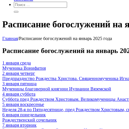
Расписание богослужений на я
Главная
/
Расписание богослужений на январь 2025 года
Расписание богослужений на январь 202
1
января
среда
Мученика Вонифатия
2
января
четверг
Предпразднство Рождества Христова. Священномученика Игна
3
января
пятница
Мученицы благоверной княгини Иулиании Вяземской
4
января
суббота
Суббота пред Рождеством Христовым. Великомученицы Анас
5
января
воскресенье
Неделя 28-я по Пятидесятнице, пред Рождеством Христовым, св
6
января
понедельник
Рождественский сочельник
7
января
вторник