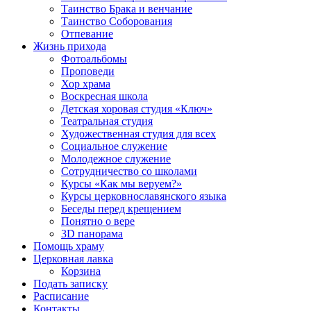
Таинство Брака и венчание
Таинство Соборования
Отпевание
Жизнь прихода
Фотоальбомы
Проповеди
Хор храма
Воскресная школа
Детская хоровая студия «Ключ»
Театральная студия
Х​удожественная студия для всех
Социальное служение
Молодежное служение
Сотрудничество со школами
Курсы «Как мы веруем?»
Курсы церковнославянского языка
Беседы перед крещением
Понятно о вере
3D панорама
Помощь храму
Церковная лавка
Корзина
Подать записку
Расписание
Контакты