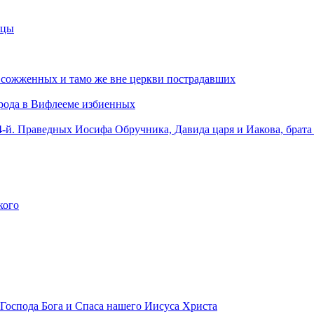
ицы
 сожженных и тамо же вне церкви пострадавших
Ирода в Вифлееме избиенных
4-й. Праведных Иосифа Обручника, Давида царя и Иакова, брата
кого
 Господа Бога и Спаса нашего Иисуса Христа