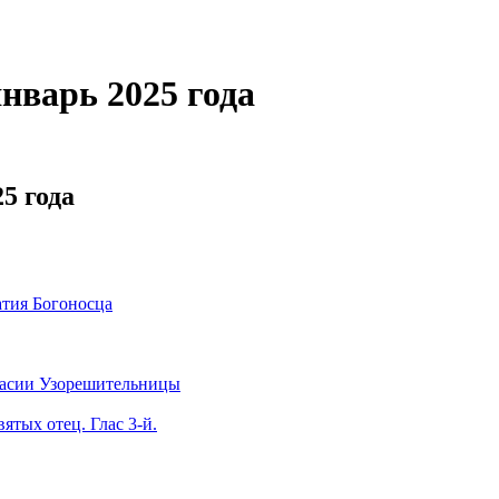
нварь 2025 года
5 года
тия Богоносца
тасии Узорешительницы
ятых отец. Глас 3-й.