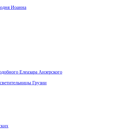
подня Иоанна
подобного Елеазара Анзерского
осветительницы Грузии
ских