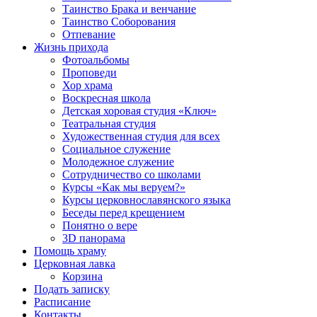
Таинство Брака и венчание
Таинство Соборования
Отпевание
Жизнь прихода
Фотоальбомы
Проповеди
Хор храма
Воскресная школа
Детская хоровая студия «Ключ»
Театральная студия
Х​удожественная студия для всех
Социальное служение
Молодежное служение
Сотрудничество со школами
Курсы «Как мы веруем?»
Курсы церковнославянского языка
Беседы перед крещением
Понятно о вере
3D панорама
Помощь храму
Церковная лавка
Корзина
Подать записку
Расписание
Контакты