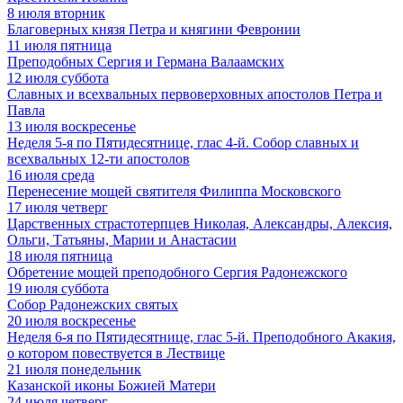
8
июля
вторник
Благоверных князя Петра и княгини Февронии
11
июля
пятница
Преподобных Сергия и Германа Валаамских
12
июля
суббота
Славных и всехвальных первоверховных апостолов Петра и
Павла
13
июля
воскресенье
Неделя 5-я по Пятидесятнице, глас 4-й. Собор славных и
всехвальных 12-ти апостолов
16
июля
среда
Перенесение мощей святителя Филиппа Московского
17
июля
четверг
Царственных страстотерпцев Николая, Александры, Алексия,
Ольги, Татьяны, Марии и Анастасии
18
июля
пятница
Обретение мощей преподобного Сергия Радонежского
19
июля
суббота
Собор Радонежских святых
20
июля
воскресенье
Неделя 6-я по Пятидесятнице, глас 5-й. Преподобного Акакия,
о котором повествуется в Лествице
21
июля
понедельник
Казанской иконы Божией Матери
24
июля
четверг