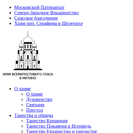
Московский Патриархат
Северо-Западное Викариатство
Спасское благочиние
Храм прп. Серафима в Шелепихе
О храме
О храме
Духовенство
Святыни
Престол
Таинства и обряды
Таинство Крещения
Таинство Покаяния и Исповедь
Таинство Евхаристии и причастие