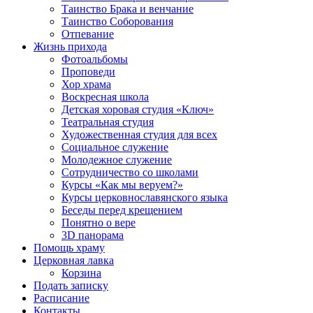
Таинство Брака и венчание
Таинство Соборования
Отпевание
Жизнь прихода
Фотоальбомы
Проповеди
Хор храма
Воскресная школа
Детская хоровая студия «Ключ»
Театральная студия
Х​удожественная студия для всех
Социальное служение
Молодежное служение
Сотрудничество со школами
Курсы «Как мы веруем?»
Курсы церковнославянского языка
Беседы перед крещением
Понятно о вере
3D панорама
Помощь храму
Церковная лавка
Корзина
Подать записку
Расписание
Контакты