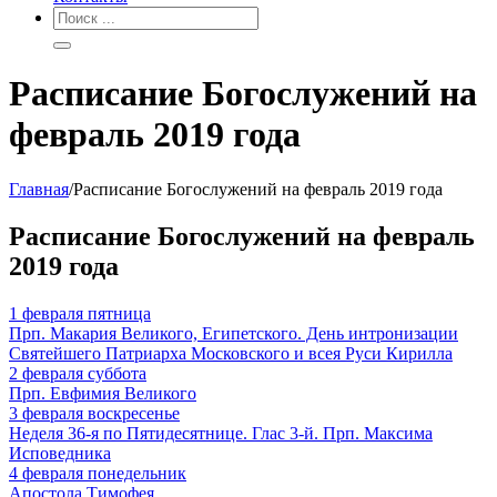
Расписание Богослужений на
февраль 2019 года
Главная
/
Расписание Богослужений на февраль 2019 года
Расписание Богослужений на февраль
2019 года
1
февраля
пятница
Прп. Макария Великого, Египетского. День интронизации
Святейшего Патриарха Московского и всея Руси Кирилла
2
февраля
суббота
Прп. Евфимия Великого
3
февраля
воскресенье
Неделя 36-я по Пятидесятнице. Глас 3-й. Прп. Максима
Исповедника
4
февраля
понедельник
Апостола Тимофея