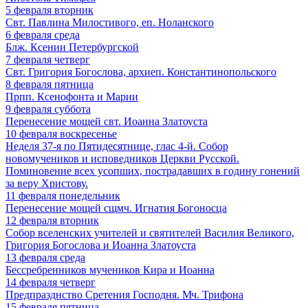
5
февраля
вторник
Свт. Павлина Милостивого, еп. Ноланского
6
февраля
среда
Блж. Ксении Петербургской
7
февраля
четверг
Свт. Григория Богослова, архиеп. Константинопольского
8
февраля
пятница
Прпп. Ксенофонта и Марии
9
февраля
суббота
Перенесение мощей свт. Иоанна Златоуста
10
февраля
воскресенье
Неделя 37-я по Пятидесятнице, глас 4-й. Собор
новомучеников и исповедников Церкви Русской.
Поминовение всех усопших, пострадавших в годину гонений
за веру Христову.
11
февраля
понедельник
Перенесение мощей сщмч. Игнатия Богоносца
12
февраля
вторник
Собор вселенских учителей и святителей Василия Великого,
Григория Богослова и Иоанна Златоуста
13
февраля
среда
Бессребренников мучеников Кира и Иоанна
14
февраля
четверг
Предпразднство Сретения Господня. Мч. Трифона
15
февраля
пятница