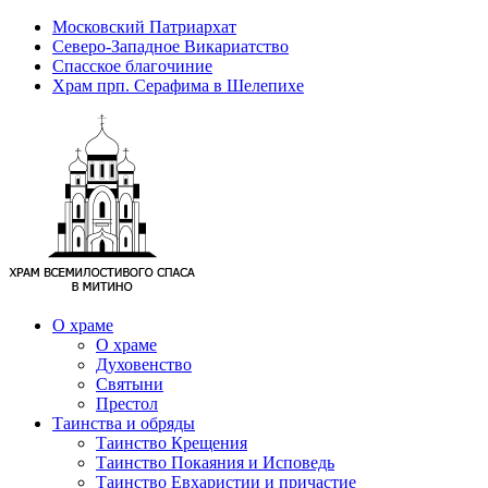
Московский Патриархат
Северо-Западное Викариатство
Спасское благочиние
Храм прп. Серафима в Шелепихе
О храме
О храме
Духовенство
Святыни
Престол
Таинства и обряды
Таинство Крещения
Таинство Покаяния и Исповедь
Таинство Евхаристии и причастие