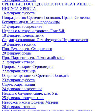
СРЕТЕНИЕ ГОСПОДА БОГА И СПАСА НАШЕГО
ИИСУСА ХРИСТА
16
февраля
суббота
Попразднство Сретения Господня. Правв. Симеона
Богоприимца и Анны пророчицы
17
февраля
воскресенье
Неделя о мытаре и фарисее. Глас 5-й.
18
февраля
понедельник
Седмица сплошная. Свт. Феодосия Черниговского
19
февраля
вторник
Прп. Вукола, еп. Смирнского
20
февраля
среда
Прп. Парфения, еп. Лампсакийского
21
февраля
четверг
Пророка Захарии Серповидца
22
февраля
пятница
Отдание праздника Сретения Господня
23
февраля
суббота
Сщмч. Харалампия
24
февраля
воскресенье
Неделя о блудном сыне, глас 6-й.
25
февраля
понедельник
Иверской иконы Божией Матери
26
февраля
вторник