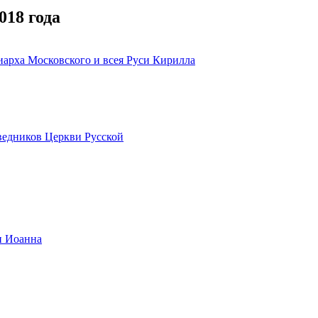
018 года
арха Московского и всея Руси Кирилла
оведников Церкви Русской
и Иоанна