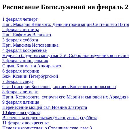
Расписание Богослужений на февраль 2
1
февраля
четверг
Прп. Макария Великого. День интронизации Святейшего Патри
2
февраля
пятница
Прп. Евфимия Великого
3
февраля
суббота
Прп. Максима Исповедника
4
февраля
воскресенье
Неделя о блудном сыне, глас 2-й. Собор новомучеников и исп
5
февраля
понедельник
Сщмч. Климента Анкирского
6
февраля
вторник
Блж. Ксении Петербургской
7
февраля
среда
Свт. Григория Богослова, архиеп. Константинопольского
8
февраля
четверг
Прпп. Ксенофонта, супруги его Марии и сыновей их Аркадия 
9
февраля
пятница
Перенесение мощей свт. Иоанна Златоуста
10
февраля
суббота
Вселенская родительская (мясопустная) суббота
11
февраля
воскресенье
Неделя мясопустная, о Страшнем суде, глас 3