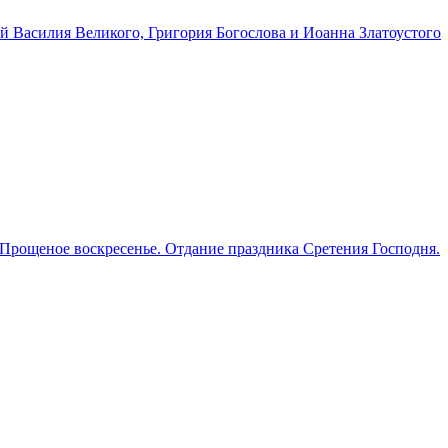
й Василия Великого, Григория Богослова и Иоанна Златоустого
 Прощеное воскресенье. Отдание праздника Сретения Господня.