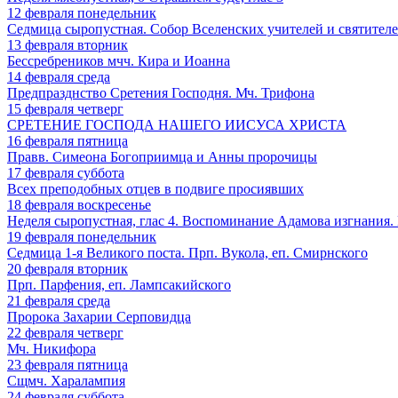
12
февраля
понедельник
Седмица сыропустная. Собор Вселенских учителей и святителе
13
февраля
вторник
Бессребреников мчч. Кира и Иоанна
14
февраля
среда
Предпразднство Сретения Господня. Мч. Трифона
15
февраля
четверг
СРЕТЕНИЕ ГОСПОДА НАШЕГО ИИСУСА ХРИСТА
16
февраля
пятница
Правв. Симеона Богоприимца и Анны пророчицы
17
февраля
суббота
Всех преподобных отцев в подвиге просиявших
18
февраля
воскресенье
Неделя сыропустная, глас 4. Воспоминание Адамова изгнания.
19
февраля
понедельник
Седмица 1-я Великого поста. Прп. Вукола, еп. Смирнского
20
февраля
вторник
Прп. Парфения, еп. Лампсакийского
21
февраля
среда
Пророка Захарии Серповидца
22
февраля
четверг
Мч. Никифора
23
февраля
пятница
Сщмч. Харалампия
24
февраля
суббота