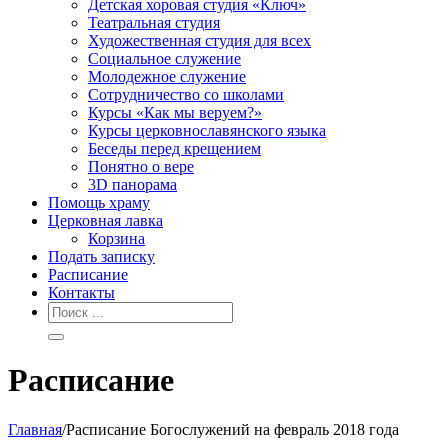
Детская хоровая студия «Ключ»
Театральная студия
Х​удожественная студия для всех
Социальное служение
Молодежное служение
Сотрудничество со школами
Курсы «Как мы веруем?»
Курсы церковнославянского языка
Беседы перед крещением
Понятно о вере
3D панорама
Помощь храму
Церковная лавка
Корзина
Подать записку
Расписание
Контакты
Расписание
Главная
/
Расписание Богослужений на февраль 2018 года