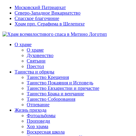
Московский Патриархат
Северо-Западное Викариатство
Спасское благочиние
Храм прп. Серафима в Шелепихе
О храме
О храме
Духовенство
Святыни
Престол
Таинства и обряды
Таинство Крещения
Таинство Покаяния и Исповедь
Таинство Евхаристии и причастие
Таинство Брака и венчание
Таинство Соборования
Отпевание
Жизнь прихода
Фотоальбомы
Проповеди
Хор храма
Воскресная школа