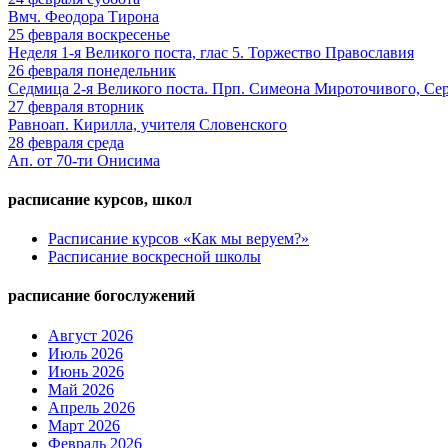
Вмч. Феодора Тирона
25
февраля
воскресенье
Неделя 1-я Великого поста, глас 5. Торжество Православия
26
февраля
понедельник
Седмица 2-я Великого поста. Прп. Симеона Мироточивого, Се
27
февраля
вторник
Равноап. Кирилла, учителя Словенского
28
февраля
среда
Ап. от 70-ти Онисима
расписание курсов, школ
Расписание курсов «Как мы веруем?»
Расписание воскресной школы
расписание богослужений
Август 2026
Июль 2026
Июнь 2026
Май 2026
Апрель 2026
Март 2026
Февраль 2026