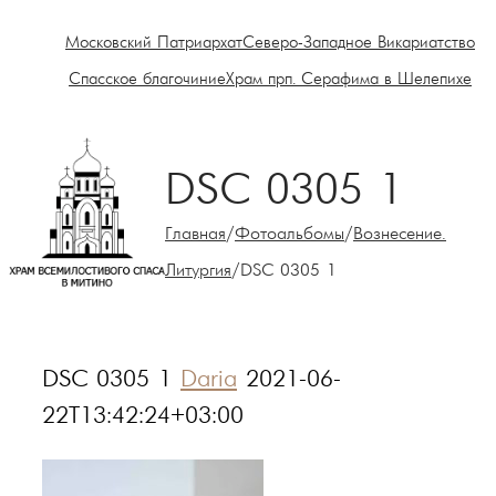
Московский Патриархат
Северо-Западное Викариатство
Спасское благочиние
Храм прп. Серафима в Шелепихе
DSC 0305 1
Главная
/
Фотоальбомы
/
Вознесение.
Литургия
/
DSC 0305 1
DSC 0305 1
Daria
2021-06-
22T13:42:24+03:00