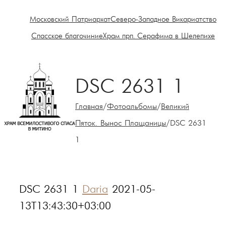
Московский Патриархат
Северо-Западное Викариатство
Спасское благочиние
Храм прп. Серафима в Шелепихе
DSC 2631 1
Главная
/
Фотоальбомы
/
Великий
Пяток. Вынос Плащаницы
/
DSC 2631
1
DSC 2631 1
Daria
2021-05-
13T13:43:30+03:00