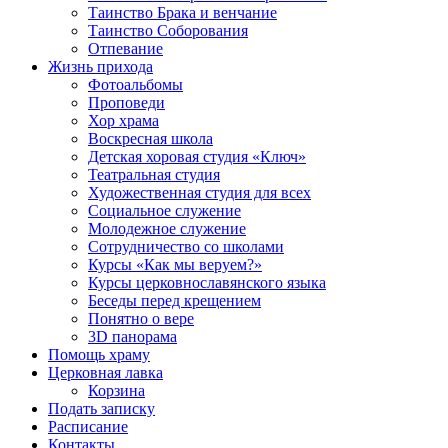
Таинство Брака и венчание
Таинство Соборования
Отпевание
Жизнь прихода
Фотоальбомы
Проповеди
Хор храма
Воскресная школа
Детская хоровая студия «Ключ»
Театральная студия
Х​удожественная студия для всех
Социальное служение
Молодежное служение
Сотрудничество со школами
Курсы «Как мы веруем?»
Курсы церковнославянского языка
Беседы перед крещением
Понятно о вере
3D панорама
Помощь храму
Церковная лавка
Корзина
Подать записку
Расписание
Контакты