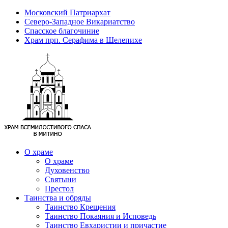
Московский Патриархат
Северо-Западное Викариатство
Спасское благочиние
Храм прп. Серафима в Шелепихе
О храме
О храме
Духовенство
Святыни
Престол
Таинства и обряды
Таинство Крещения
Таинство Покаяния и Исповедь
Таинство Евхаристии и причастие