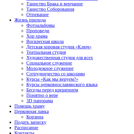
Таинство Брака и венчание
Таинство Соборования
Отпевание
Жизнь прихода
Фотоальбомы
Проповеди
Хор храма
Воскресная школа
Детская хоровая студия «Ключ»
Театральная студия
Х​удожественная студия для всех
Социальное служение
Молодежное служение
Сотрудничество со школами
Курсы «Как мы веруем?»
Курсы церковнославянского языка
Беседы перед крещением
Понятно о вере
3D панорама
Помощь храму
Церковная лавка
Корзина
Подать записку
Расписание
Контакты