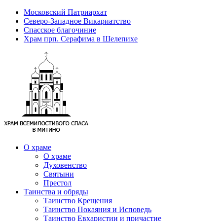
Московский Патриархат
Северо-Западное Викариатство
Спасское благочиние
Храм прп. Серафима в Шелепихе
О храме
О храме
Духовенство
Святыни
Престол
Таинства и обряды
Таинство Крещения
Таинство Покаяния и Исповедь
Таинство Евхаристии и причастие