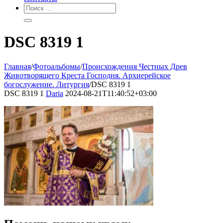
DSC 8319 1
Главная
/
Фотоальбомы
/
Происхождения Честных Древ
Животворящего Креста Господня. Архиерейское
богослужение. Литургия
/
DSC 8319 1
DSC 8319 1
Daria
2024-08-21T11:40:52+03:00