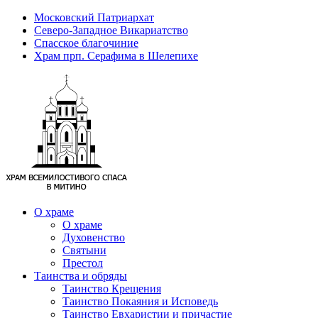
Московский Патриархат
Северо-Западное Викариатство
Спасское благочиние
Храм прп. Серафима в Шелепихе
О храме
О храме
Духовенство
Святыни
Престол
Таинства и обряды
Таинство Крещения
Таинство Покаяния и Исповедь
Таинство Евхаристии и причастие