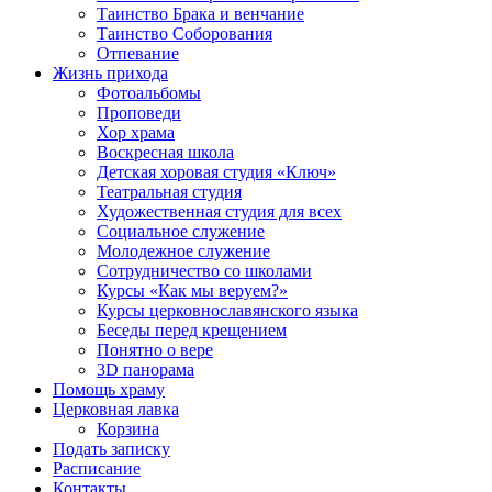
Таинство Брака и венчание
Таинство Соборования
Отпевание
Жизнь прихода
Фотоальбомы
Проповеди
Хор храма
Воскресная школа
Детская хоровая студия «Ключ»
Театральная студия
Х​удожественная студия для всех
Социальное служение
Молодежное служение
Сотрудничество со школами
Курсы «Как мы веруем?»
Курсы церковнославянского языка
Беседы перед крещением
Понятно о вере
3D панорама
Помощь храму
Церковная лавка
Корзина
Подать записку
Расписание
Контакты