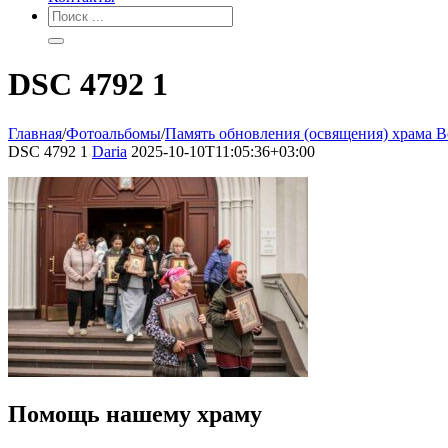
DSC 4792 1
Главная
/
Фотоальбомы
/
Память обновления (освящения) храма В
DSC 4792 1
Daria
2025-10-10T11:05:36+03:00
Помощь нашему храму