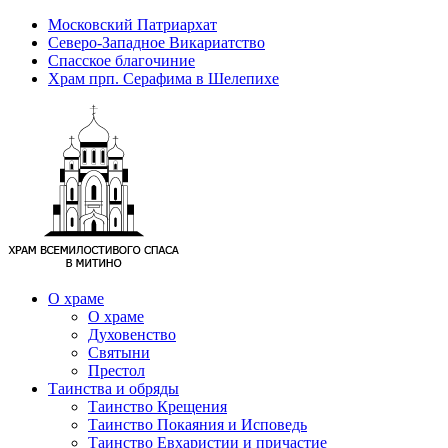
Московский Патриархат
Северо-Западное Викариатство
Спасское благочиние
Храм прп. Серафима в Шелепихе
О храме
О храме
Духовенство
Святыни
Престол
Таинства и обряды
Таинство Крещения
Таинство Покаяния и Исповедь
Таинство Евхаристии и причастие