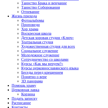
Таинство Брака и венчание
Таинство Соборования
Отпевание
Жизнь прихода
Фотоальбомы
Проповеди
Хор храма
Воскресная школа
Детская хоровая студия «Ключ»
Театральная студия
Х​удожественная студия для всех
Социальное служение
Молодежное служение
Сотрудничество со школами
Курсы «Как мы веруем?»
Курсы церковнославянского языка
Беседы перед крещением
Понятно о вере
3D панорама
Помощь храму
Церковная лавка
Корзина
Подать записку
Расписание
Контакты