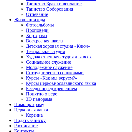
Таинство Брака и венчание
Таинство Соборования
Отпевание
Жизнь прихода
Фотоальбомы
Проповеди
Хор храма
Воскресная школа
Детская хоровая студия «Ключ»
Театральная студия
Х​удожественная студия для всех
Социальное служение
Молодежное служение
Сотрудничество со школами
Курсы «Как мы веруем?»
Курсы церковнославянского языка
Беседы перед крещением
Понятно о вере
3D панорама
Помощь храму
Церковная лавка
Корзина
Подать записку
Расписание
Контакты