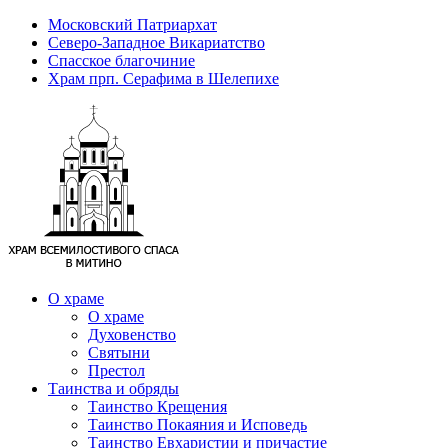
Московский Патриархат
Северо-Западное Викариатство
Спасское благочиние
Храм прп. Серафима в Шелепихе
О храме
О храме
Духовенство
Святыни
Престол
Таинства и обряды
Таинство Крещения
Таинство Покаяния и Исповедь
Таинство Евхаристии и причастие