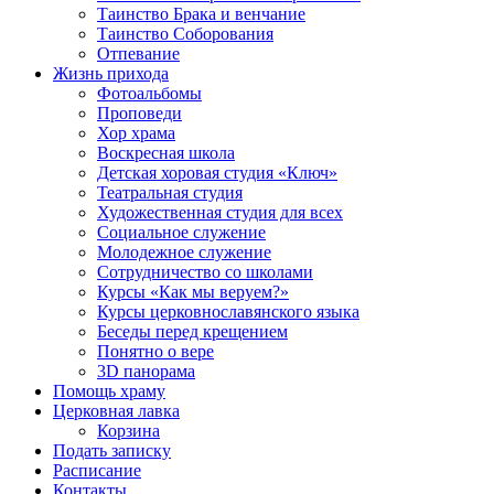
Таинство Брака и венчание
Таинство Соборования
Отпевание
Жизнь прихода
Фотоальбомы
Проповеди
Хор храма
Воскресная школа
Детская хоровая студия «Ключ»
Театральная студия
Х​удожественная студия для всех
Социальное служение
Молодежное служение
Сотрудничество со школами
Курсы «Как мы веруем?»
Курсы церковнославянского языка
Беседы перед крещением
Понятно о вере
3D панорама
Помощь храму
Церковная лавка
Корзина
Подать записку
Расписание
Контакты