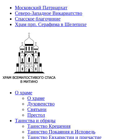
Московский Патриархат
Северо-Западное Викариатство
Спасское благочиние
Храм прп. Серафима в Шелепихе
О храме
О храме
Духовенство
Святыни
Престол
Таинства и обряды
Таинство Крещения
Таинство Покаяния и Исповедь
Таинство Евхаристии и причастие